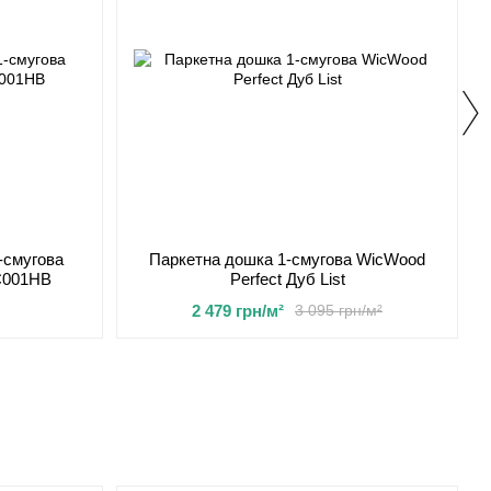
-смугова
Паркетна дошка 1-смугова WicWood
C001НВ
Perfect Дуб List
2 479 грн/м²
3 095 грн/м²