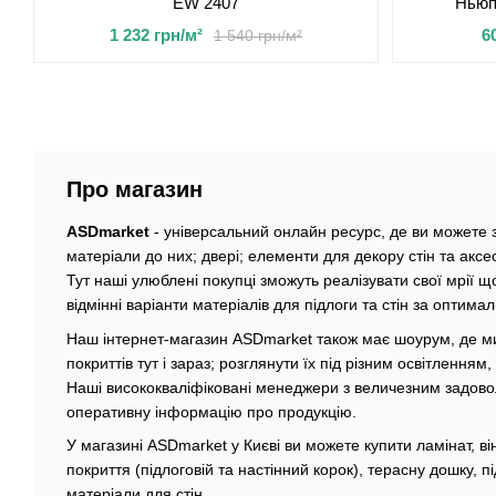
EW 2407
Ньюп
1 232 грн/м²
6
1 540 грн/м²
Про магазин
ASDmarket
- універсальний онлайн ресурс, де ви можете зн
матеріали до них; двері; елементи для декору стін та аксе
Тут наші улюблені покупці зможуть реалізувати свої мрії
відмінні варіанти матеріалів для підлоги та стін за оптим
Наш інтернет-магазин ASDmarket також має шоурум, де ми
покриттів тут і зараз; розглянути їх під різним освітленням,
Наші висококваліфіковані менеджери з величезним задово
оперативну інформацію про продукцію.
У магазині ASDmarket у Києві ви можете купити ламінат, ві
покриття (підлоговій та настінний корок), терасну дошку, пі
матеріали для стін.