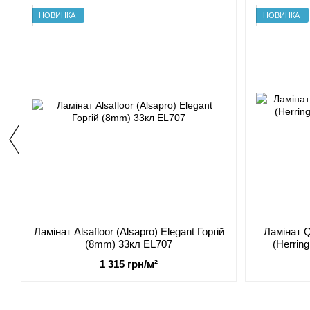
НОВИНКА
НОВИНКА
Ламінат Alsafloor (Аlsapro) Elegant Горгій
Ламінат Q
(8mm) 33кл EL707
(Herrin
1 315 грн/м²