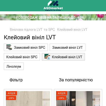
РОЗПРОДАЖ 2025 НА ЗАЛИШКИ ДО -40%
Вінілова підлога LVT та SPC
Клейовий вініл LVT
Клейовий вініл LVT
Замковий вініл SPC
Замковий вініл LVT
Клейовий вініл SPC
Клейовий вініл LVT
Лінолеум
Фільтр
За популярністю
АКЦІЯ
АКЦІЯ
−24%
−24%