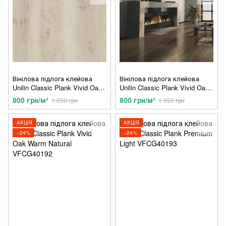
Вінілова підлога клейова
Вінілова підлога клейова
Unilin Classic Plank Vivid Oak
Unilin Classic Plank Vivid Oak
Beige VFCG40189
Dark Brownl VFCG40191
800 грн/м²
800 грн/м²
1 050 грн
1 050 грн
АКЦІЯ
АКЦІЯ
−24%
−24%