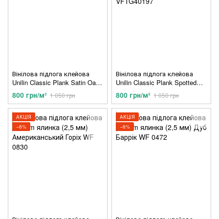
Вінілова підлога клейова
Вінілова підлога клейова
Unilin Classic Plank Satin Oak
Unilin Classic Plank Spotted
Anthracite VFCG40242
Medium Grey Concrete
800 грн/м²
800 грн/м²
1 050 грн
1 050 грн
VFTG40197
АКЦІЯ
АКЦІЯ
−6%
−6%