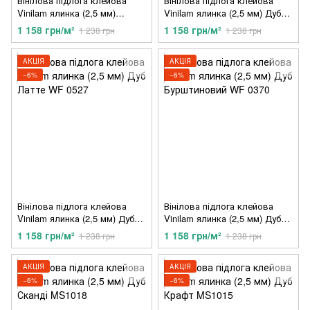
Вінілова підлога клейова
Вінілова підлога клейова
Vinilam ялинка (2,5 мм)
Vinilam ялинка (2,5 мм) Дуб
Американський Горіх WF 0830
Баррік WF 0472
1 158 грн/м²
1 158 грн/м²
1 238 грн
1 238 грн
АКЦІЯ
АКЦІЯ
−6%
−6%
Вінілова підлога клейова
Вінілова підлога клейова
Vinilam ялинка (2,5 мм) Дуб
Vinilam ялинка (2,5 мм) Дуб
Латте WF 0527
Бурштиновий WF 0370
1 158 грн/м²
1 158 грн/м²
1 238 грн
1 238 грн
АКЦІЯ
АКЦІЯ
−6%
−6%