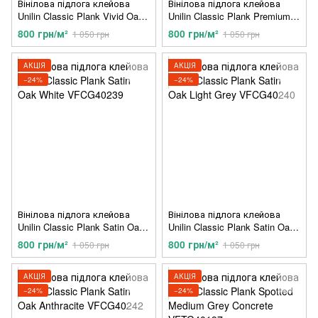
Вінілова підлога клейова
Вінілова підлога клейова
Unilin Classic Plank Vivid Oak
Unilin Classic Plank Premium
Warm Natural VFCG40192
Light VFCG40193
800 грн/м²
800 грн/м²
1 050 грн
1 050 грн
АКЦІЯ
АКЦІЯ
−24%
−24%
Вінілова підлога клейова
Вінілова підлога клейова
Unilin Classic Plank Satin Oak
Unilin Classic Plank Satin Oak
White VFCG40239
Light Grey VFCG40240
800 грн/м²
800 грн/м²
1 050 грн
1 050 грн
АКЦІЯ
АКЦІЯ
−24%
−24%