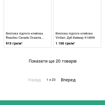
Вінілова підлога клейова
Вінілова підлога клейова
Beaulieu Canada Oceania
Vinilam Дуб Ваймар К14609
Milton HC7390-1
915 грн/м²
1 158 грн/м²
Показати ще 20 товарів
Назад
Вперед
1
з 23