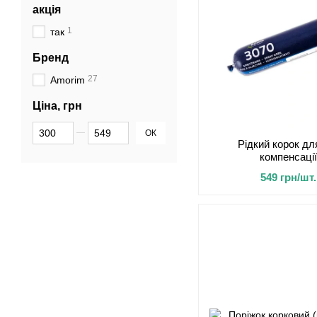
акція
1
так
Бренд
27
Amorim
Ціна, грн
Від Ціна, грн
До Ціна, грн
ОК
Рідкий корок дл
компенсації
549 грн/шт.