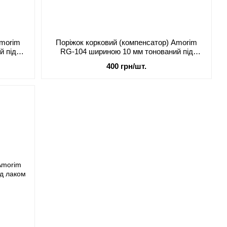
Amorim
Поріжок корковий (компенсатор) Amorim
й під
RG-104 шириною 10 мм тонований під
лаком
400 грн/шт.