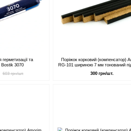
я герметизації та
Поріжок корковий (компенсатор) 
 Bostik 3070
RG-101 шириною 7 мм тонований пі
300 грн/шт.
603 грн/шт.