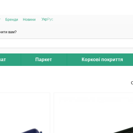
РОЗПРОДАЖ 2025 НА ЗАЛИШКИ ДО -40%
Укр
Рус
г
Бренди
Новини
нити вам?
нат
Паркет
Коркові покриття