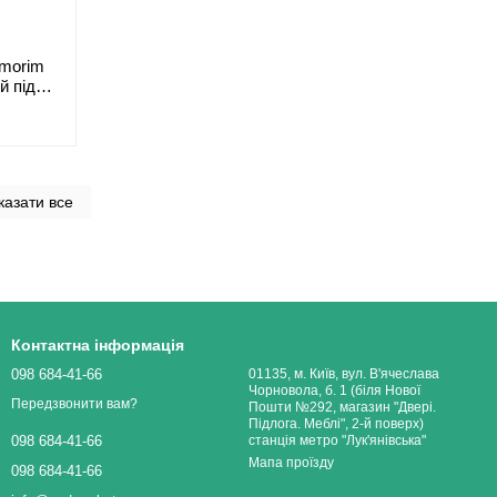
Amorim
й під
казати все
Контактна інформація
098 684-41-66
01135, м. Київ, вул. В'ячеслава
Чорновола, б. 1 (біля Нової
Передзвонити вам?
Пошти №292, магазин "Двері.
Підлога. Меблі", 2-й поверх)
станція метро "Лук'янівська"
098 684-41-66
Мапа проїзду
098 684-41-66