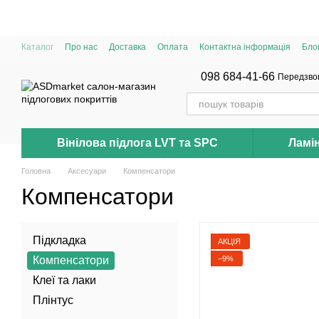
Перейти до основного контенту
Каталог
Про нас
Доставка
Оплата
Контактна інформація
Бло
098 684-41-66
Передзво
Вінілова підлога LVT та SPC
Ламі
Головна
Аксесуари
Компенсатори
Компенсатори
Підкладка
АКЦІЯ
−9%
Компенсатори
Клеї та лаки
Плінтус