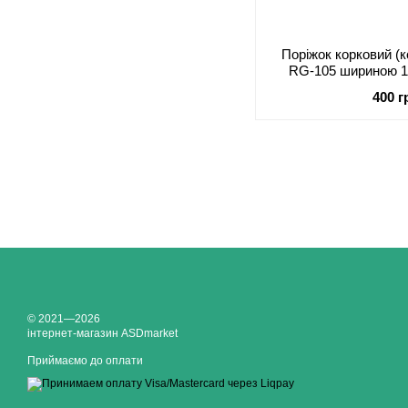
Поріжок корковий (
RG-105 шириною 1
ла
400 г
© 2021—2026
інтернет-магазин ASDmarket
Приймаємо до оплати