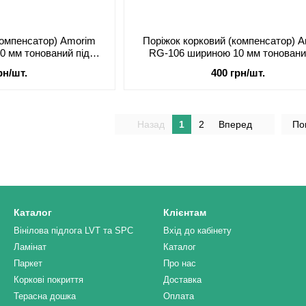
компенсатор) Amorim
Поріжок корковий (компенсатор) 
0 мм тонований під
RG-106 шириною 10 мм тоновани
ком
лаком
рн/шт.
400 грн/шт.
Назад
1
2
Вперед
По
Каталог
Клієнтам
Вінілова підлога LVT та SPC
Вхід до кабінету
Ламінат
Каталог
Паркет
Про нас
Коркові покриття
Доставка
Терасна дошка
Оплата