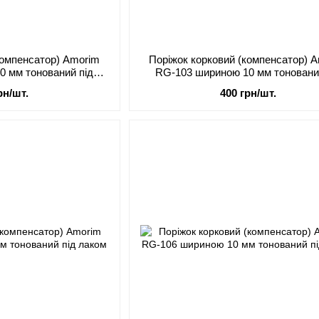
компенсатор) Amorim
Поріжок корковий (компенсатор) 
0 мм тонований під
RG-103 шириною 10 мм тоновани
ком
лаком
рн/шт.
400 грн/шт.