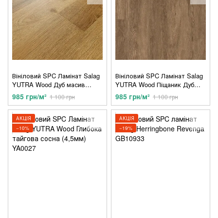
Вініловий SPC Ламінат Salag
Вініловий SPC Ламінат Salag
YUTRA Wood Дуб масив
YUTRA Wood Піщаник Дуб
(4,5мм) YA0035
(4,5мм) YA0023
985 грн/м²
985 грн/м²
1 100 грн
1 100 грн
АКЦІЯ
АКЦІЯ
−10%
−19%