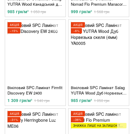
YUTRA Wood Канадський дуб
Nomad Flo Premium Manacor
(4мм) YA0011
NF10114
985 грн/м²
999 грн/м²
1 050 грн
1 568 грн
АКЦІЯ
АКЦІЯ
−15%
−6%
Вініловий SPC Ламінат Firmfit
Вініловий SPC Ламінат Salag
Discovery EW 2400
YUTRA Wood Дуб Норвезька
скеля (4мм) YA0005
1 309 грн/м²
985 грн/м²
1 540 грн
1 050 грн
АКЦІЯ
АКЦІЯ
−31%
−36%
ЗНИЖКА ЛИШЕ НА ЗАЛИШОК ТОВАРУ (2,5,8М)