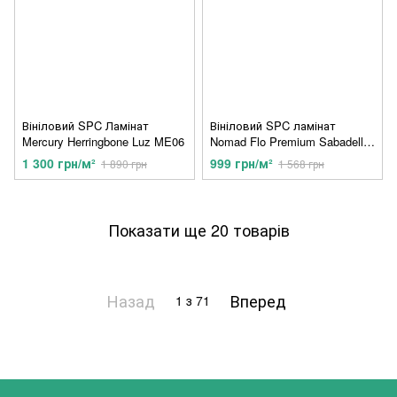
Вініловий SPC Ламінат
Вініловий SPC ламінат
Mercury Herringbone Luz ME06
Nomad Flo Premium Sabadell
NF10108
1 300 грн/м²
999 грн/м²
1 890 грн
1 568 грн
Показати ще 20 товарів
Назад
Вперед
1
з 71