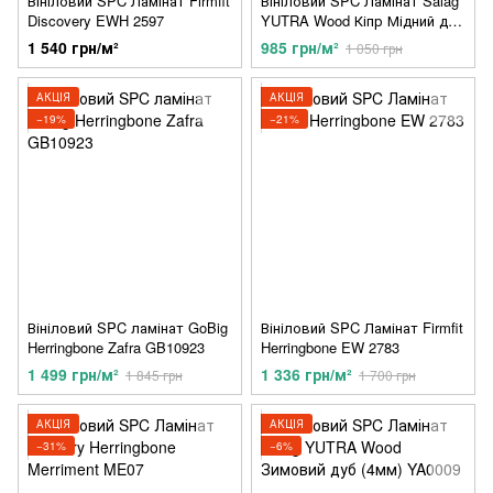
Вініловий SPC Ламінат Firmfit
Вініловий SPC Ламінат Salag
Discovery EWH 2597
YUTRA Wood Кіпр Мідний дуб
(4мм) YA0013
1 540 грн/м²
985 грн/м²
1 050 грн
АКЦІЯ
АКЦІЯ
−19%
−21%
Вініловий SPC ламінат GoBig
Вініловий SPC Ламінат Firmfit
Herringbone Zafra GB10923
Herringbone EW 2783
1 499 грн/м²
1 336 грн/м²
1 845 грн
1 700 грн
АКЦІЯ
АКЦІЯ
−31%
−6%