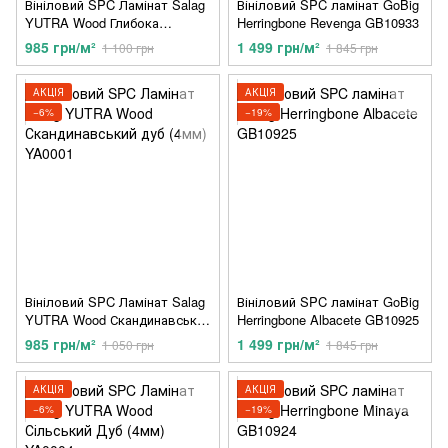
Вініловий SPC Ламінат Salag
Вініловий SPC ламінат GoBig
YUTRA Wood Глибока
Herringbone Revenga GB10933
тайгова сосна (4,5мм) YA0027
985 грн/м²
1 499 грн/м²
1 100 грн
1 845 грн
АКЦІЯ
АКЦІЯ
−6%
−19%
Вініловий SPC Ламінат Salag
Вініловий SPC ламінат GoBig
YUTRA Wood Скандинавський
Herringbone Albacete GB10925
дуб (4мм) YA0001
985 грн/м²
1 499 грн/м²
1 050 грн
1 845 грн
АКЦІЯ
АКЦІЯ
−6%
−19%