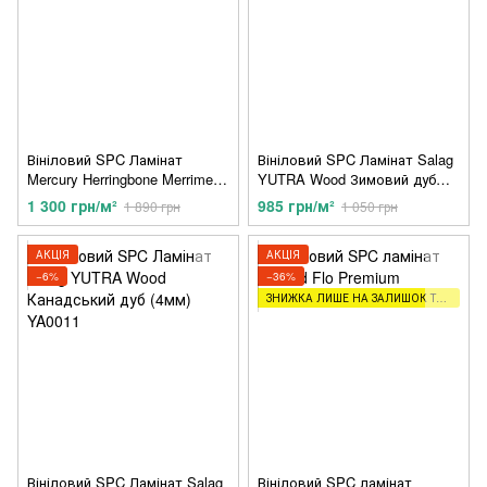
Вініловий SPC Ламінат
Вініловий SPC Ламінат Salag
Mercury Herringbone Merriment
YUTRA Wood Зимовий дуб
ME07
(4мм) YA0009
1 300 грн/м²
985 грн/м²
1 890 грн
1 050 грн
АКЦІЯ
АКЦІЯ
−6%
−36%
ЗНИЖКА ЛИШЕ НА ЗАЛИШОК ТОВАРУ (2,5,8М)
Вініловий SPC Ламінат Salag
Вініловий SPC ламінат