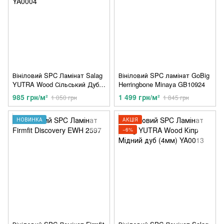
Вініловий SPC Ламінат Salag
Вініловий SPC ламінат GoBig
YUTRA Wood Сільський Дуб
Herringbone Minaya GB10924
(4мм) YA0004
985 грн/м²
1 499 грн/м²
1 050 грн
1 845 грн
НОВИНКА
АКЦІЯ
−6%