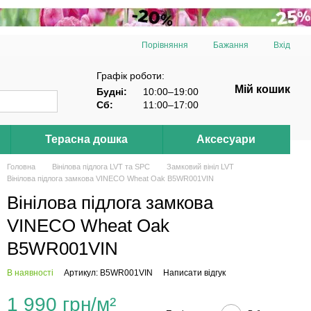
Порівняння
Бажання
Вхід
Графік роботи:
Мій кошик
Будні:
10:00–19:00
Сб:
11:00–17:00
Терасна дошка
Аксесуари
Головна
Вінілова підлога LVT та SPC
Замковий вініл LVT
Вінілова підлога замкова VINECO Wheat Oak B5WR001VIN
Вінілова підлога замкова
VINECO Wheat Oak
B5WR001VIN
В наявності
Артикул: B5WR001VIN
Написати відгук
1 990 грн/м²