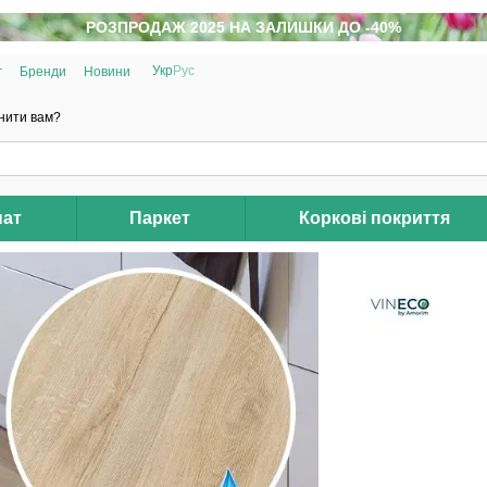
РОЗПРОДАЖ 2025 НА ЗАЛИШКИ ДО -40%
Укр
Рус
г
Бренди
Новини
нити вам?
нат
Паркет
Коркові покриття