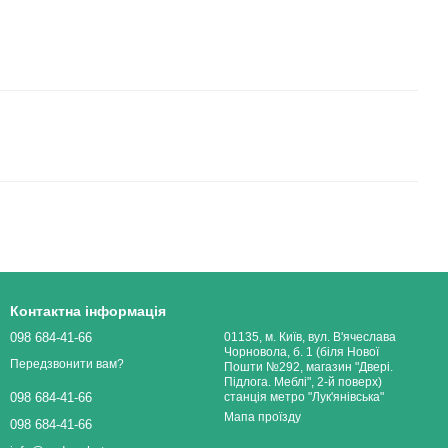
Контактна інформація
098 684-41-66
01135, м. Київ, вул. В'ячеслава
Чорновола, б. 1 (біля Нової
Передзвонити вам?
Пошти №292, магазин "Двері.
Підлога. Меблі", 2-й поверх)
станція метро "Лук'янівська"
098 684-41-66
Мапа проїзду
098 684-41-66