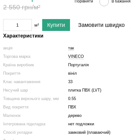
Порівняти
В бажання
2 550 грн/м²
Купити
Замовити швидко
м²
Характеристики
акція
так
Торгова марка
VINECO
Країна виробник
Португалія
Покриття
вініл
Клас навантаження
33
Несучий шар
плитка ПВХ (LVT)
Товщина верхнього шару, мм
0.55
Вид покриття
ПВХ
Малюнок
дерево
Інтегрована підкладка
нет подложки
Спосіб укладки
замковий (плаваючий)