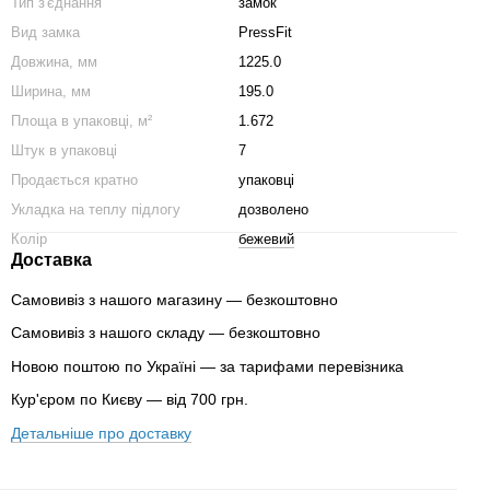
Тип з'єднання
замок
Вид замка
PressFit
Довжина, мм
1225.0
Ширина, мм
195.0
Площа в упаковці, м²
1.672
Штук в упаковці
7
Продається кратно
упаковці
Укладка на теплу підлогу
дозволено
Колір
бежевий
Доставка
Самовивіз з нашого магазину — безкоштовно
Самовивіз з нашого складу — безкоштовно
Новою поштою по Україні — за тарифами перевізника
Кур'єром по Києву — від 700 грн.
Детальніше про доставку