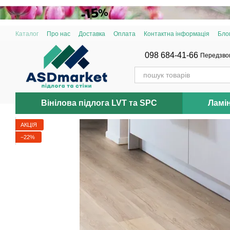
Перейти до основного контенту
Каталог
Про нас
Доставка
Оплата
Контактна інформація
Бло
098 684-41-66
Передзво
Вінілова підлога LVT та SPC
Ламі
АКЦІЯ
−22%