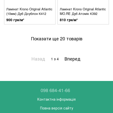
Ламінат Krono Original Atlantic
Ламінат Krono Original Atlantic
(10мм) Дуб Доублон К412
MO.RE Дуб Атомік К392
900 грн/м²
810 грн/м²
Показати ще 20 товарів
Назад
Вперед
1
з 4
098 684-41-66
Контактна інформація
Повна версія сайту