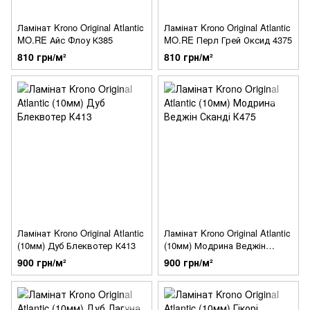
Ламінат Krono Original Atlantic
Ламінат Krono Original Atlantic
MO.RE Айс Флоу К385
MO.RE Перл Грей Оксид 4375
810 грн/м²
810 грн/м²
Ламінат Krono Original Atlantic
Ламінат Krono Original Atlantic
(10мм) Дуб Блеквотер К413
(10мм) Модрина Веджін
Сканді К475
900 грн/м²
900 грн/м²