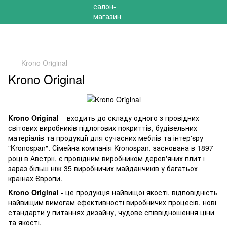
РОЗПРОДАЖ 2025 НА ЗАЛИШКИ ДО -40%
Krono Original
Krono Original
Krono Original
– входить до складу одного з провідних
світових виробників підлогових покриттів, будівельних
матеріалів та продукції для сучасних меблів та інтер'єру
"Kronospan". Сімейна компанія Kronospan, заснована в 1897
році в Австрії, є провідним виробником дерев'яних плит і
зараз більш ніж 35 виробничих майданчиків у багатьох
країнах Європи.
Krono Original
- це продукція найвищої якості, відповідність
найвищим вимогам ефективності виробничих процесів, нові
стандарти у питаннях дизайну, чудове співвідношення ціни
та якості.