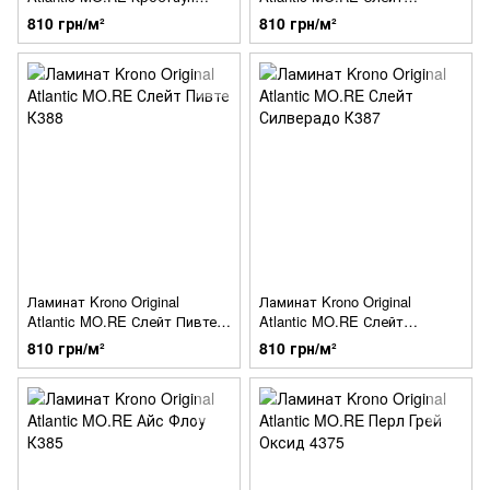
Трафик К035
Найтфелл К389
810 грн/м²
810 грн/м²
Ламинат Krono Original
Ламинат Krono Original
Atlantic MO.RE Слейт Пивте
Atlantic MO.RE Слейт
К388
Силверадо К387
810 грн/м²
810 грн/м²