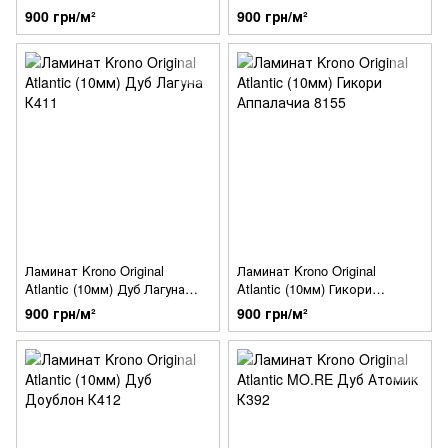
К413
Веджин Сканди К475
900 грн/м²
900 грн/м²
Ламинат Krono Original
Ламинат Krono Original
Atlantic (10мм) Дуб Лагуна
Atlantic (10мм) Гикори
К411
Аппалачиа 8155
900 грн/м²
900 грн/м²