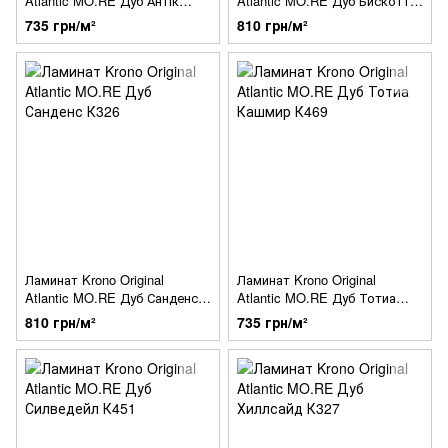
Atlantic MO.RE Дуб Антік
Atlantic MO.RE Дуб Бискотти
Кашмір К471
К453
735 грн/м²
810 грн/м²
Ламинат Krono Original
Ламинат Krono Original
Atlantic MO.RE Дуб Санденс
Atlantic MO.RE Дуб Тотиа
К326
Кашмир К469
810 грн/м²
735 грн/м²