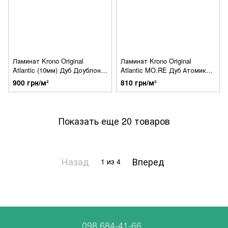
Ламинат Krono Original
Ламинат Krono Original
Atlantic (10мм) Дуб Доублон
Atlantic MO.RE Дуб Атомик
К412
К392
900 грн/м²
810 грн/м²
Показать еще 20 товаров
Назад
Вперед
1
из 4
098 684-41-66