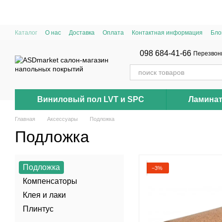
Перейти к основному контенту
Каталог
О нас
Доставка
Оплата
Контактная информация
Бло
098 684-41-66
Перезвон
Виниловый пол LVT и SPC
Ламина
Главная
Аксессуары
Подложка
Подложка
Подложка
−3%
Компенсаторы
Клея и лаки
Плинтус