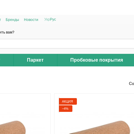
РАСПРОДАЖА 2025 НА ОСТАТКИ ДО -40%
Укр
Рус
г
Бренды
Новости
ить вам?
т
Паркет
Пробковые покрытия
Со
АКЦИЯ
−4%