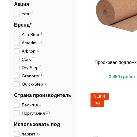
Акция
6
есть
Бренд*
1
Alta Step
13
Amorim
2
Arbiton
11
Cork
Пробковая подложка
1
Dry Step
1
Granorte
3 450 грн/шт.
8
Quick-Step
Страна производитель
АКЦИЯ
−7%
1
Бельгия
13
Португалия
Использовать под
23
паркет