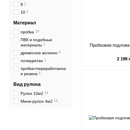
2
8
2
10
Материал
19
пробка
ПВХ и подобные
1
материалы
Пробковая подложка
4
древесное волокно
2 198 
1
полиуретан
пробка+переработанна
6
я резина
Вид рулона
14
Рулон 10м2
10
Мини-рулон 4м2