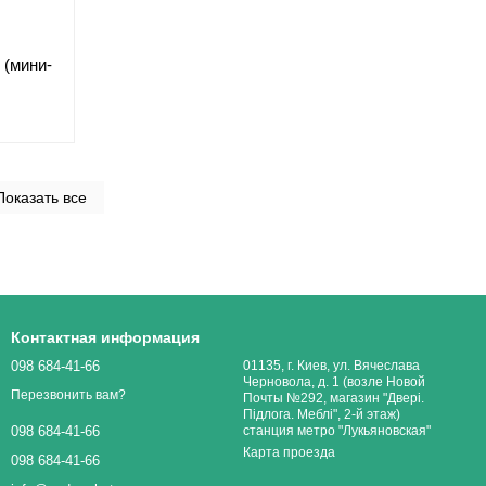
 (мини-
Показать все
Контактная информация
098 684-41-66
01135, г. Киев, ул. Вячеслава
Черновола, д. 1 (возле Новой
Перезвонить вам?
Почты №292, магазин "Двері.
Підлога. Меблі", 2-й этаж)
станция метро "Лукьяновская"
098 684-41-66
Карта проезда
098 684-41-66