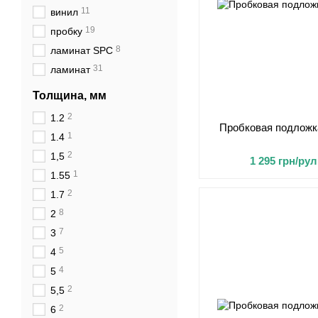
11
винил
19
пробку
8
ламинат SPC
31
ламинат
Толщина, мм
2
1.2
Пробковая подложка
1
1.4
2
1,5
1 295 грн/рул
1
1.55
2
1.7
8
2
7
3
5
4
4
5
2
5,5
2
6