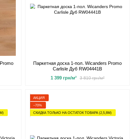
 Promo
Паркетная доска 1-пол. Wicanders Promo
Carlisle Дуб RW04441В
1 399 грн/м²
3 810 грн/м²
АКЦИЯ
−70%
М)
СКИДКА ТОЛЬКО НА ОСТАТОК ТОВАРА (2,5,8М)