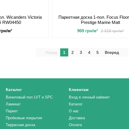
л. Wicanders Victoria
Паркетная доска 1-пол. Focus Floo
уб RW04450
Prestige Marine Matt
 грн/м²
969 грн/м²
2 318 грн/м²
Назад
1
2
3
4
5
Вперед
Каталог
Клиентам
Виниловый пол LVT и SPC
Вход в личный кабинет
Ламинат
Каталог
Паркет
О нас
Пробковые покрытия
Доставка
Террасная доска
Оплата