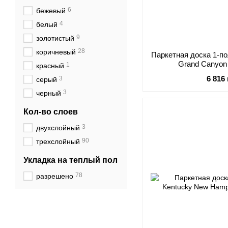
6
бежевый
4
белый
9
золотистый
28
коричневый
Паркетная доска 1-по
Grand Canyo
1
красный
6 816
3
серый
3
черный
Кол-во слоев
3
двухслойный
90
трехслойный
Укладка на теплый пол
78
разрешено