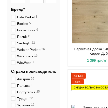
Бренд*
1
Esta Parket
5
Exoline
6
Focus Floor
11
Rezult
22
Serifoglu
Паркетная доска 1-
26
Weitzer Parkett
Keppel Ду
19
Wicanders
1 399 грн/м²
7
WicWood
Страна производитель
АКЦИЯ
26
Австрия
−66%
5
Польша
СКИДКА ТОЛЬКО НА ОСТАТ
25
Португалия
22
Турция
12
Украина