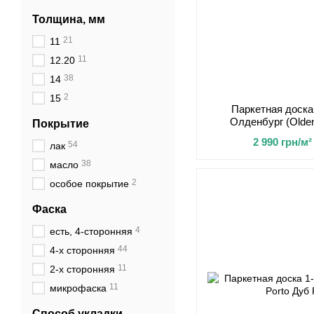
Толщина, мм
21
11
11
12.20
38
14
2
15
Паркетная доска
Олденбург (Olden
Покрытие
820
2 990 грн/м²
54
лак
38
масло
2
особое покрытие
Фаска
4
есть, 4-сторонняя
44
4-х сторонняя
11
2-х сторонняя
11
микрофаска
Способ укладки