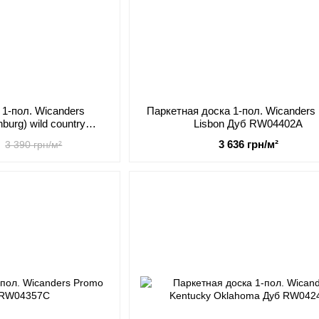
 1-пол. Wicanders
Паркетная доска 1-пол. Wicanders
burg) wild country
Lisbon Дуб RW04402A
01396
3 636 грн/м²
3 390 грн/м²