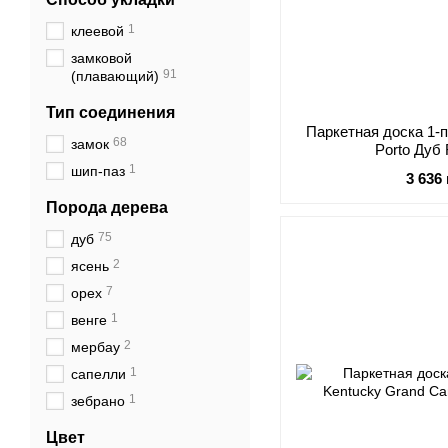
1
клеевой
замковой
91
(плавающий)
Тип соединения
Паркетная доска 1-
68
замок
Porto Ду
1
шип-паз
3 636
Порода дерева
75
дуб
2
ясень
7
орех
1
венге
2
мербау
1
сапелли
1
зебрано
Цвет