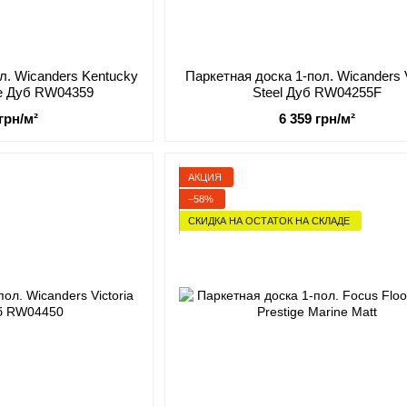
л. Wicanders Kentucky
Паркетная доска 1-пол. Wicanders V
e Дуб RW04359
Steel Дуб RW04255F
 грн/м²
6 359 грн/м²
АКЦИЯ
−58%
СКИДКА НА ОСТАТОК НА СКЛАДЕ