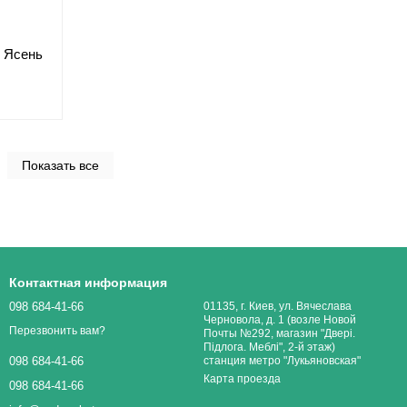
r Ясень
Показать все
Контактная информация
098 684-41-66
01135, г. Киев, ул. Вячеслава
Черновола, д. 1 (возле Новой
Перезвонить вам?
Почты №292, магазин "Двері.
Підлога. Меблі", 2-й этаж)
станция метро "Лукьяновская"
098 684-41-66
Карта проезда
098 684-41-66