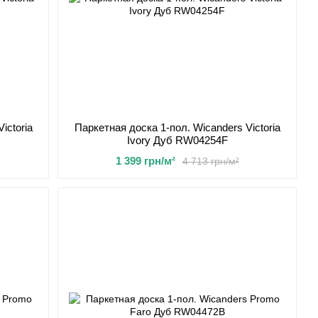
ictoria
Паркетная доска 1-пол. Wicanders Victoria
Ivory Дуб RW04254F
1 399 грн/м²
4 713 грн/м²