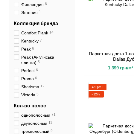
6
Финляндия
1
Эстония
Коллекция бренда
14
Comfort Plank
7
Kentucky
6
Peak
Паркетная доска 1-по
Peak (Англійська
Dallas Д
5
ялинка)
1 399 грн/м²
6
Perfect
6
Promo
12
Sharisma
АКЦИЯ
5
−12%
Victoria
Кол-во полос
71
однополосный
11
двуполосный
9
трехполосный