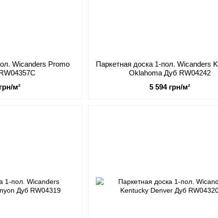
пол. Wicanders Promo
Паркетная доска 1-пол. Wicanders 
б RW04357С
Oklahoma Дуб RW04242
 грн/м²
5 594 грн/м²