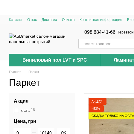
Перейти к основному контенту
Каталог
О нас
Доставка
Оплата
Контактная информация
Бло
098 684-41-66
Перезвон
Виниловый пол LVT и SPC
Ламина
Главная
Паркет
Паркет
Акция
АКЦИЯ
−53%
18
есть
СКИДКА ТОЛЬКО НА ОСТАТ
Цена, грн
От Цена, грн
До Цена, грн
OK