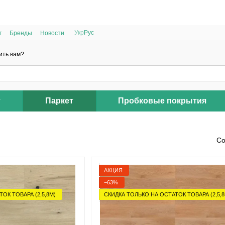
РАСПРОДАЖА 2025 НА ОСТАТКИ ДО -40%
Укр
Рус
г
Бренды
Новости
ить вам?
т
Паркет
Пробковые покрытия
Со
АКЦИЯ
−63%
ОК ТОВАРА (2,5,8М)
СКИДКА ТОЛЬКО НА ОСТАТОК ТОВАРА (2,5,8