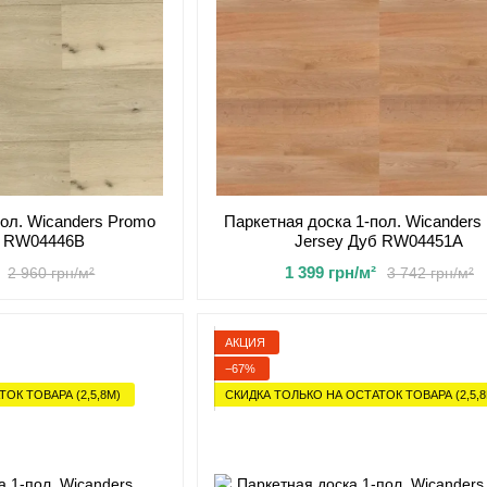
пол. Wicanders Promo
Паркетная доска 1-пол. Wicanders
б RW04446В
Jersey Дуб RW04451A
1 399 грн/м²
2 960 грн/м²
3 742 грн/м²
АКЦИЯ
−67%
ОК ТОВАРА (2,5,8М)
СКИДКА ТОЛЬКО НА ОСТАТОК ТОВАРА (2,5,8