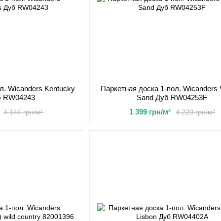
л. Wicanders Kentucky
Паркетная доска 1-пол. Wicanders V
уб RW04243
Sand Дуб RW04253F
1 399 грн/м²
4 144 грн/м²
4 220 грн/м²