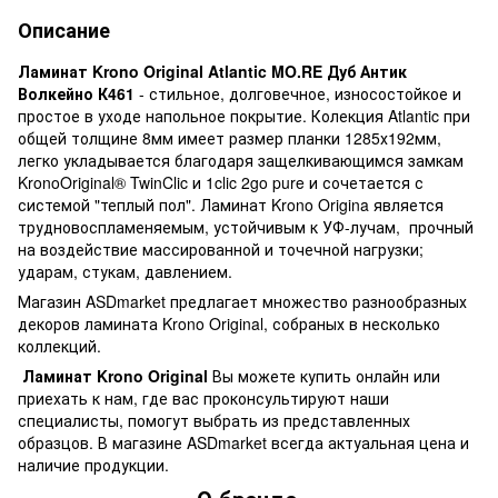
Описание
Ламинат Krono Original Atlantic MO.RE
Дуб Антик
Волкейно К461
- стильное, долговечное, износостойкое и
простое в уходе напольное покрытие. Колекция Atlantic при
общей толщине 8мм имеет размер планки 1285х192мм,
легко укладывается благодаря защелкивающимся замкам
KronoOriginal® TwinClic и 1clic 2go pure и сочетается с
системой "теплый пол". Ламинат Krono Origina является
трудновоспламеняемым, устойчивым к УФ-лучам, прочный
на воздействие массированной и точечной нагрузки;
ударам, стукам, давлением.
Магазин ASDmarket предлагает множество разнообразных
декоров ламината Krono Original, собраных в несколько
коллекций.
Ламинат Krono Original
Вы можете купить онлайн или
приехать к нам, где вас проконсультируют наши
специалисты, помогут выбрать из представленных
образцов. В магазине ASDmarket всегда актуальная цена и
наличие продукции.