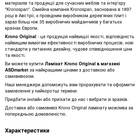
матеріалів та продукції для сучасних меблів та інтер'єру
"Kronospan". Сімейна компанія Kronospan, заснована в 1897
році в Австрії, є провідним виробником дерев'яних плит і
зараз більш ніж 35 виробничих майданчиків у багатьох
країнах Європи.
Krono Original
- це продукція найвищої якості, відповідність
найвищим вимогам ефективності виробничих процесів, нові
стандарти у питаннях дизайну, чудове співвідношення ціни
та якості.
Ви можете купити
Ламінат Krono Original в магазині
ASDmarket
за найкращими цінами з доставкою або
самовивозом.
Наші менеджери допоможуть вам прорахувати та оформити
замовлення у найкоротші терміни.
Придбати онлайн або приїхати до нас і вибрати зі зразків.
Доставка або самовивіз Krono Original ламінату можлива за
попередньою домовленістю.
Характеристики