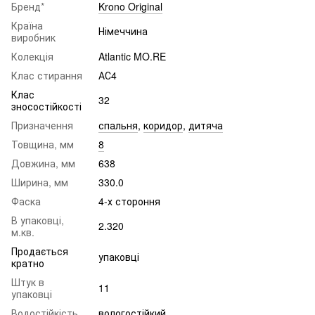
Бренд*
Krono Original
Країна
Німеччина
виробник
Колекція
Atlantic MO.RE
Клас стирання
АС4
Клас
32
зносостійкості
Призначення
спальня
,
коридор
,
дитяча
Товщина, мм
8
Довжина, мм
638
Ширина, мм
330.0
Фаска
4-х стороння
В упаковці,
2.320
м.кв.
Продається
упаковці
кратно
Штук в
11
упаковці
Водостійкість
вологостійкий