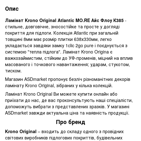
Опис
Ламінат Krono Original Atlantic MO.RE Айс Флоу К385
-
стильне, довговічне, зносостійке та просте у догляді
покриття для підлоги. Колекція Atlantic при загальній
товщині 8мм має розмір плитки 638х330мм, легко
укладається завдяки замку 1clic 2go pure і поєднується з
системою "тепла підлога". Ламінат Krono Origina є
важкозаймистим, стійким до УФ-променів, міцний на вплив
масованого і точкового навантаження; ударам, стукотом,
тиском.
Магазин ASDmarket пропонує безліч різноманітних декорів
ламінату Krono Original, зібраних у кілька колекцій.
Ламінат Krono Original Ви можете купити онлайн або
приїхати до нас, де вас проконсультують наші спеціалісти,
допоможуть вибрати з представлених зразків. У магазині
ASDmarket завжди актуальна ціна та наявність продукції.
Про бренд
Krono Original
– входить до складу одного з провідних
світових виробників підлогових покриттів, будівельних