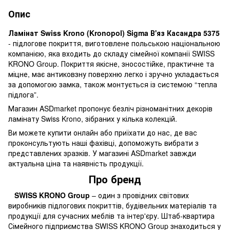
Опис
Ламінат Swiss Krono (Kronopol) Sigma В'яз Касандра 5375
- підлогове покриття, виготовлене польською національною
компанією, яка входить до складу сімейної компанії SWISS
KRONO Group. Покриття якісне, зносостійке, практичне та
міцне, має антиковзну поверхню легко і зручно укладається
за допомогою замка, також монтується із системою “тепла
підлога”.
Магазин ASDmarket пропонує безліч різноманітних декорів
ламінату Swiss Krono, зібраних у кілька колекцій.
Ви можете купити онлайн або приїхати до нас, де вас
проконсультують наші фахівці, допоможуть вибрати з
представлених зразків. У магазині ASDmarket завжди
актуальна ціна та наявність продукції.
Про бренд
SWISS KRONO Group
– один з провідних світових
виробників підлогових покриттів, будівельних матеріалів та
продукції для сучасних меблів та інтер'єру. Штаб-квартира
Сімейного підприємства SWISS KRONO Group знаходиться у