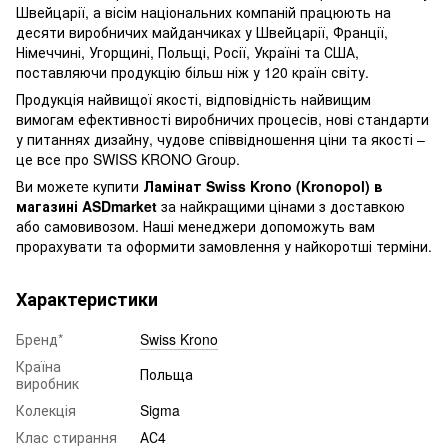
Швейцарії, а вісім національних компаній працюють на
десяти виробничих майданчиках у Швейцарії, Франції,
Німеччині, Угорщині, Польщі, Росії, Україні та США,
поставляючи продукцію більш ніж у 120 країн світу.
Продукція найвищої якості, відповідність найвищим
вимогам ефективності виробничих процесів, нові стандарти
у питаннях дизайну, чудове співвідношення ціни та якості –
це все про SWISS KRONO Group.
Ви можете купити
Ламінат Swiss Krono (Kronopol) в
магазині ASDmarket
за найкращими цінами з доставкою
або самовивозом. Наші менеджери допоможуть вам
прорахувати та оформити замовлення у найкоротші терміни.
Характеристики
Бренд*
Swiss Krono
Країна
Польща
виробник
Колекція
Sigma
Клас стирання
АС4