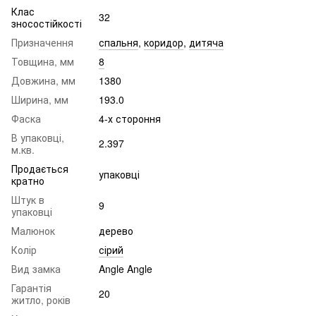
Клас
32
зносостійкості
Призначення
спальня
,
коридор
,
дитяча
Товщина, мм
8
Довжина, мм
1380
Ширина, мм
193.0
Фаска
4-х стороння
В упаковці,
2.397
м.кв.
Продається
упаковці
кратно
Штук в
9
упаковці
Малюнок
дерево
Колір
сірий
Вид замка
Angle Angle
Гарантія
20
житло, років