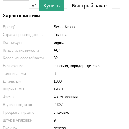
Купить
Быстрый заказ
м²
Характеристики
Бренд*
Swiss Krono
Страна производитель
Польша
Коллекция
Sigma
Класс истираемости
АС4
Класс износостойкости
32
Назначение
спальня
,
коридор
,
детская
Толщина, мм
8
Длина, мм
1380
Ширина, мм
193.0
Фаска
4-х сторонняя
В упаковке, м.кв.
2.397
Продается кратно
упаковке
Штук в упаковке
9
Рисунок
дерево