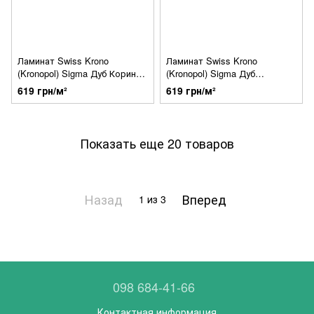
Ламинат Swiss Krono
Ламинат Swiss Krono
(Kronopol) Sigma Дуб Корин
(Kronopol) Sigma Дуб
5379
Андромеда 5380
619 грн/м²
619 грн/м²
Показать еще 20 товаров
Назад
Вперед
1
из 3
098 684-41-66
Контактная информация