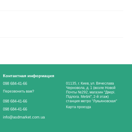
Контактная информация
098 684-41-66
01135, г. Киев, ул. Вячеслава
Черновола, д. 1 (возле Новой
Перезвонить вам?
Почты №292, магазин "Двері.
Підлога. Меблі", 2-й этаж)
станция метро "Лукьяновская"
098 684-41-66
Карта проезда
098 684-41-66
info@asdmarket.com.ua