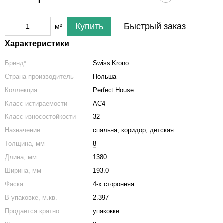
Купить
Быстрый заказ
м²
Характеристики
Бренд*
Swiss Krono
Страна производитель
Польша
Коллекция
Perfect House
Класс истираемости
АС4
Класс износостойкости
32
Назначение
спальня
,
коридор
,
детская
Толщина, мм
8
Длина, мм
1380
Ширина, мм
193.0
Фаска
4-х сторонняя
В упаковке, м.кв.
2.397
Продается кратно
упаковке