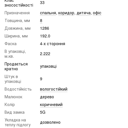
33
зносостійкості
Призначення
спальня
,
коридор
,
дитяча
,
офіс
Товщина, мм
8
Довжина, мм
1286
Ширина, мм
192.0
Фаска
4-х стороння
В упаковці,
2.222
м.кв.
Продається
упаковці
кратно
Штук в
9
упаковці
Водостійкість
вологостійкий
Малюнок
дерево
Колір
коричневий
Вид замка
5G
Укладка на
дозволено
теплу підлогу