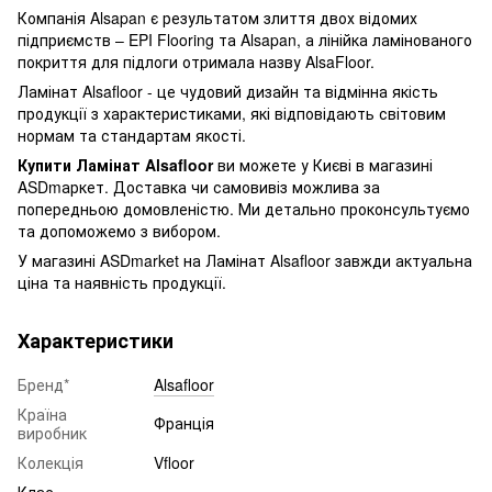
Компанія Alsapan є результатом злиття двох відомих
підприємств – EPI Flooring та Alsapan, а лінійка ламінованого
покриття для підлоги отримала назву AlsaFloor.
Ламінат Alsafloor - це чудовий дизайн та відмінна якість
продукції з характеристиками, які відповідають світовим
нормам та стандартам якості.
Купити Ламінат Alsafloor
ви можете у Києві в магазині
ASDmаркет. Доставка чи самовивіз можлива за
попередньою домовленістю. Ми детально проконсультуємо
та допоможемо з вибором.
У магазині ASDmarket на Ламінат Alsafloor завжди актуальна
ціна та наявність продукції.
Характеристики
Бренд*
Alsafloor
Країна
Франція
виробник
Колекція
Vfloor
Клас