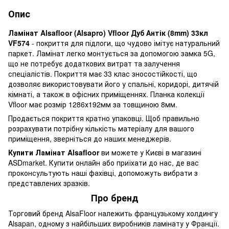
Опис
Ламінат Alsafloor (Аlsapro) Vfloor Дуб Антік (8mm) 33кл
VF574
- покриття для підлоги, що чудово імітує натуральний
паркет. Ламінат легко монтується за допомогою замка 5G,
що не потребує додаткових витрат та залучення
спеціалістів. Покриття має 33 клас зносостійкості, що
дозволяє використовувати його у спальні, коридорі, дитячій
кімнаті, а також в офісних приміщеннях. Планка колекції
Vfloor має розмір 1286х192мм за товщиною 8мм.
Продається покриття кратно упаковці. Щоб правильно
розрахувати потрібну кількість матеріалу для вашого
приміщення, зверніться до наших менеджерів.
Купити Ламінат Alsafloor
ви можете у Києві в магазині
ASDmarket. Купити онлайн або приїхати до нас, де вас
проконсультують наші фахівці, допоможуть вибрати з
представлених зразків.
Про бренд
Торговий бренд AlsaFloor належить французькому холдингу
Alsapan, одному з найбільших виробників ламінату у Франції.