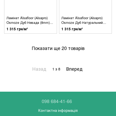
Ламінат Alsafloor (Аlsapro)
Ламінат Alsafloor (Аlsapro)
Osmoze Дуб Невада (8mm)
Osmoze Дуб Натуральний
33кл OS449
(8mm) 33кл OS450
1 315 грн/м²
1 315 грн/м²
Показати ще 20 товарів
Назад
Вперед
1
з 8
098 684-41-66
Контактна інформація