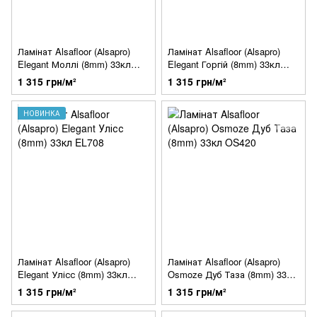
Ламінат Alsafloor (Аlsapro)
Ламінат Alsafloor (Аlsapro)
Elegant Моллі (8mm) 33кл
Elegant Горгій (8mm) 33кл
EL706
EL707
1 315 грн/м²
1 315 грн/м²
НОВИНКА
Ламінат Alsafloor (Аlsapro)
Ламінат Alsafloor (Аlsapro)
Elegant Улісс (8mm) 33кл
Osmoze Дуб Таза (8mm) 33кл
EL708
OS420
1 315 грн/м²
1 315 грн/м²