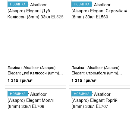
НОВИНКА
НОВИНКА
Ламінат Alsafloor (Аlsapro)
Ламінат Alsafloor (Аlsapro)
Elegant Дуб Каліссон (8mm)
Elegant Стромболі (8mm)
33кл EL525
33кл EL560
1 315 грн/м²
1 315 грн/м²
НОВИНКА
НОВИНКА