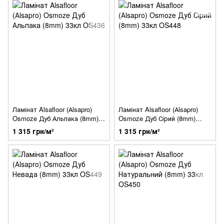
Ламінат Alsafloor (Аlsapro)
Ламінат Alsafloor (Аlsapro)
Osmoze Дуб Альпака (8mm)
Osmoze Дуб Сірий (8mm)
33кл OS436
33кл OS448
1 315 грн/м²
1 315 грн/м²