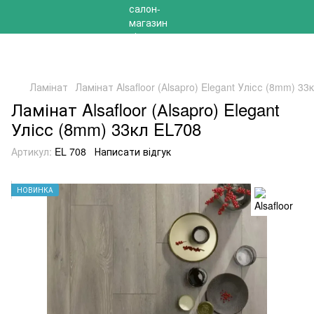
РОЗПРОДАЖ 2025 НА ЗАЛИШКИ ДО -40%
Ламінат
Ламінат Alsafloor (Аlsapro) Elegant Улісс (8mm) 33
Ламінат Alsafloor (Аlsapro) Elegant
Улісс (8mm) 33кл EL708
Артикул:
EL 708
Написати відгук
НОВИНКА