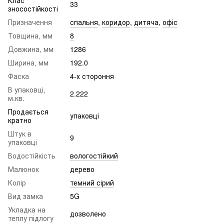
33
зносостійкості
Призначення
спальня
,
коридор
,
дитяча
,
офіс
Товщина, мм
8
Довжина, мм
1286
Ширина, мм
192.0
Фаска
4-х стороння
В упаковці,
2.222
м.кв.
Продається
упаковці
кратно
Штук в
9
упаковці
Водостійкість
вологостійкий
Малюнок
дерево
Колір
темний сірий
Вид замка
5G
Укладка на
дозволено
теплу підлогу