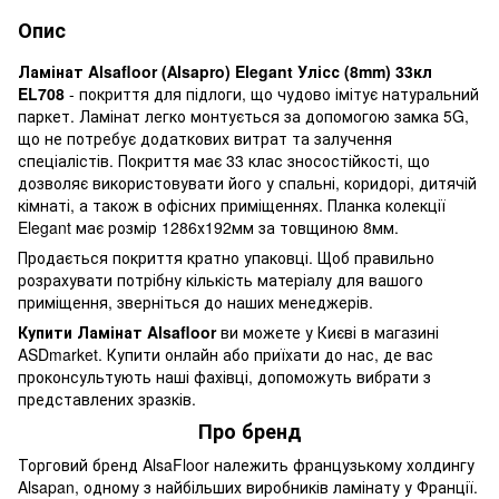
Опис
Ламінат Alsafloor (Аlsapro) Elegant Улісс (8mm) 33кл
EL708
- покриття для підлоги, що чудово імітує натуральний
паркет. Ламінат легко монтується за допомогою замка 5G,
що не потребує додаткових витрат та залучення
спеціалістів. Покриття має 33 клас зносостійкості, що
дозволяє використовувати його у спальні, коридорі, дитячій
кімнаті, а також в офісних приміщеннях. Планка колекції
Elegant має розмір 1286х192мм за товщиною 8мм.
Продається покриття кратно упаковці. Щоб правильно
розрахувати потрібну кількість матеріалу для вашого
приміщення, зверніться до наших менеджерів.
Купити Ламінат Alsafloor
ви можете у Києві в магазині
ASDmarket. Купити онлайн або приїхати до нас, де вас
проконсультують наші фахівці, допоможуть вибрати з
представлених зразків.
Про бренд
Торговий бренд AlsaFloor належить французькому холдингу
Alsapan, одному з найбільших виробників ламінату у Франції.