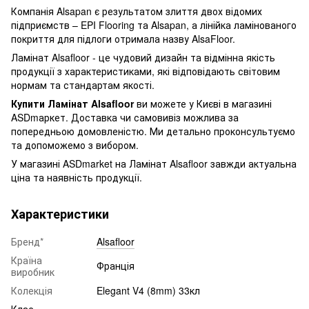
Компанія Alsapan є результатом злиття двох відомих
підприємств – EPI Flooring та Alsapan, а лінійка ламінованого
покриття для підлоги отримала назву AlsaFloor.
Ламінат Alsafloor - це чудовий дизайн та відмінна якість
продукції з характеристиками, які відповідають світовим
нормам та стандартам якості.
Купити Ламінат Alsafloor
ви можете у Києві в магазині
ASDmаркет. Доставка чи самовивіз можлива за
попередньою домовленістю. Ми детально проконсультуємо
та допоможемо з вибором.
У магазині ASDmarket на Ламінат Alsafloor завжди актуальна
ціна та наявність продукції.
Характеристики
Бренд*
Alsafloor
Країна
Франція
виробник
Колекція
Elegant V4 (8mm) 33кл
Клас