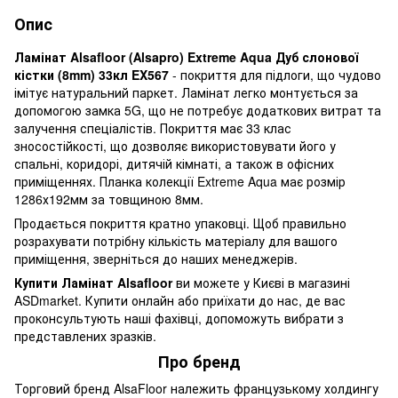
Опис
Ламінат Alsafloor (Аlsapro) Extreme Aqua Дуб слонової
кістки (8mm) 33кл EX567
- покриття для підлоги, що чудово
імітує натуральний паркет. Ламінат легко монтується за
допомогою замка 5G, що не потребує додаткових витрат та
залучення спеціалістів. Покриття має 33 клас
зносостійкості, що дозволяє використовувати його у
спальні, коридорі, дитячій кімнаті, а також в офісних
приміщеннях. Планка колекції Extreme Aqua має розмір
1286х192мм за товщиною 8мм.
Продається покриття кратно упаковці. Щоб правильно
розрахувати потрібну кількість матеріалу для вашого
приміщення, зверніться до наших менеджерів.
Купити Ламінат Alsafloor
ви можете у Києві в магазині
ASDmarket. Купити онлайн або приїхати до нас, де вас
проконсультують наші фахівці, допоможуть вибрати з
представлених зразків.
Про бренд
Торговий бренд AlsaFloor належить французькому холдингу