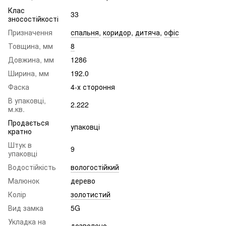
Клас
33
зносостійкості
Призначення
спальня
,
коридор
,
дитяча
,
офіс
Товщина, мм
8
Довжина, мм
1286
Ширина, мм
192.0
Фаска
4-х стороння
В упаковці,
2.222
м.кв.
Продається
упаковці
кратно
Штук в
9
упаковці
Водостійкість
вологостійкий
Малюнок
дерево
Колір
золотистий
Вид замка
5G
Укладка на
дозволено