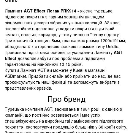
Ламинат
AGT Effect Логан PRK914
- якісне турецьке
підлогове покриття з гарним зовнішнім виглядом
різноманітних декорів зібраних у кілька колекцій. 32 клас
зносостійкості дозволяє укладати покриття в дитячій
кімнаті, спальні, коридорі, у тому числі на "теплу підлогу".
При класичній товщині 8мм, планка має розмір 1200х191мм,
обладнана 4-х сторонньою фаскою і замком типу Uniclic.
Правильна підготовка основи та укладання Ламінату
AGT
Effect
дозволяє забути про проблеми з підлогами
гарантовано на найближчі 10-15 років.
Купити Ламінат AGT ви можете у Києві в магазині
ASDmarket. Придбати онлайн або приїхати до нас, де вас
проконсультують наші фахівці та допоможуть вибрати з
представлених зразків.
Про бренд
Турецька компанія AGT, заснована в 1984 році, є однією з
компаній, що постійно розвивається і має успіх,
спеціалізуючись на виробництві ламінованого підлогового
покриття, експортуючи продукцію більш ніж у 60 країн світу.
Висока якість та природний дизайн ламінату створюють