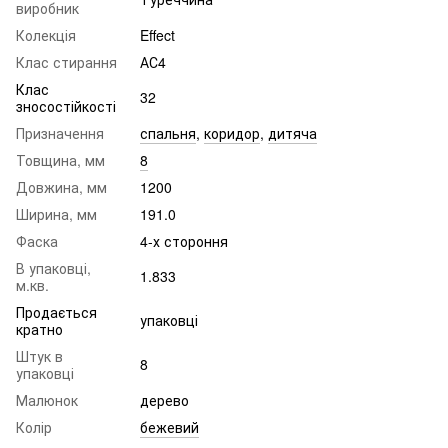
виробник
Колекція
Effect
Клас стирання
АС4
Клас
32
зносостійкості
Призначення
спальня
,
коридор
,
дитяча
Товщина, мм
8
Довжина, мм
1200
Ширина, мм
191.0
Фаска
4-х стороння
В упаковці,
1.833
м.кв.
Продається
упаковці
кратно
Штук в
8
упаковці
Малюнок
дерево
Колір
бежевий