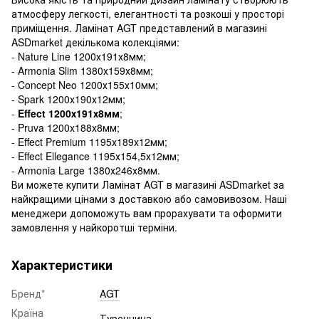
атмосферу легкості, елегантності та розкоші у просторі
приміщення. Ламінат AGT представлений в магазині
ASDmarket декількома колекціями:
- Nature Line 1200х191х8мм;
- Armonia Slim 1380х159х8мм;
- Concept Neo 1200х155х10мм;
- Spark 1200х190х12мм;
-
Effect 1200х191х8мм
;
- Pruva 1200х188х8мм;
- Effect Premium 1195х189х12мм;
- Effect Ellegance 1195х154,5х12мм;
- Armonia Large 1380х246х8мм.
Ви можете купити Ламінат AGT в магазині ASDmarket за
найкращими цінами з доставкою або самовивозом. Наші
менеджери допоможуть вам прорахувати та оформити
замовлення у найкоротші терміни.
Характеристики
Бренд*
AGT
Країна
Туреччина