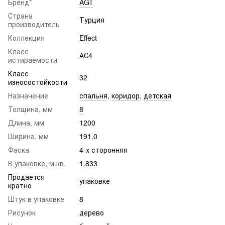
Бренд*
AGT
Страна
Турция
производитель
Коллекция
Effect
Класс
АС4
истираемости
Класс
32
износостойкости
Назначение
спальня
,
коридор
,
детская
Толщина, мм
8
Длина, мм
1200
Ширина, мм
191.0
Фаска
4-х сторонняя
В упаковке, м.кв.
1.833
Продается
упаковке
кратно
Штук в упаковке
8
Рисунок
дерево