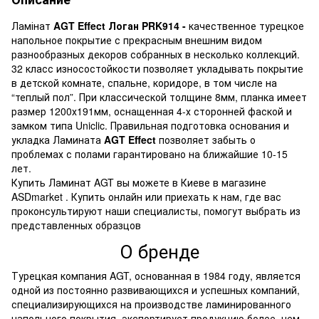
Ламінат
AGT Effect Логан PRK914 -
качественное турецкое
напольное покрытие с прекрасным внешним видом
разнообразных декоров собранных в несколько коллекций.
32 класс износостойкости позволяет укладывать покрытие
в детской комнате, спальне, коридоре, в том числе на
“теплый пол”. При классической толщине 8мм, планка имеет
размер 1200х191мм, оснащенная 4-х сторонней фаской и
замком типа Uniclic. Правильная подготовка основания и
укладка Ламината
AGT Effect
позволяет забыть о
проблемах с полами гарантировано на ближайшие 10-15
лет.
Купить Ламинат AGT вы можете в Киеве в магазине
ASDmarket . Купить онлайн или приехать к нам, где вас
проконсультируют наши специалисты, помогут выбрать из
представленных образцов
О бренде
Турецкая компания AGT, основанная в 1984 году, является
одной из постоянно развивающихся и успешных компаний,
специализирующихся на производстве ламинированного
напольного покрытия, экспортирует продукцию более, чем