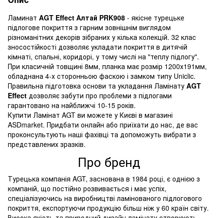
Ламинат
AGT Effect Алтай PRK908
- якісне турецьке
підлогове покриття з гарним зовнішнім виглядом
різноманітних декорів зібраних у кілька колекцій. 32 клас
зносостійкості дозволяє укладати покриття в дитячій
кімнаті, спальні, коридорі, у тому числі на "теплу підлогу".
При класичній товщині 8мм, планка має розмір 1200х191мм,
обладнана 4-х сторонньою фаскою і замком типу Uniclic.
Правильна підготовка основи та укладання Ламінату
AGT
Effect
дозволяє забути про проблеми з підлогами
гарантовано на найближчі 10-15 років.
Купити Ламінат AGT ви можете у Києві в магазині
ASDmarket. Придбати онлайн або приїхати до нас, де вас
проконсультують наші фахівці та допоможуть вибрати з
представлених зразків.
Про бренд
Турецька компанія AGT, заснована в 1984 році, є однією з
компаній, що постійно розвивається і має успіх,
спеціалізуючись на виробництві ламінованого підлогового
покриття, експортуючи продукцію більш ніж у 60 країн світу.
Висока якість та природний дизайн ламінату створюють