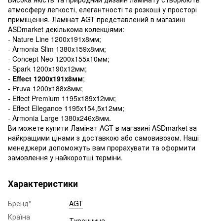
атмосферу легкості, елегантності та розкоші у просторі
приміщення. Ламінат AGT представлений в магазині
ASDmarket декількома колекціями:
- Nature Line 1200х191х8мм;
- Armonia Slim 1380х159х8мм;
- Concept Neo 1200х155х10мм;
- Spark 1200х190х12мм;
-
Effect 1200х191х8мм
;
- Pruva 1200х188х8мм;
- Effect Premium 1195х189х12мм;
- Effect Ellegance 1195х154,5х12мм;
- Armonia Large 1380х246х8мм.
Ви можете купити Ламінат AGT в магазині ASDmarket за
найкращими цінами з доставкою або самовивозом. Наші
менеджери допоможуть вам прорахувати та оформити
замовлення у найкоротші терміни.
Характеристики
Бренд*
AGT
Країна
Туреччина