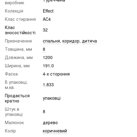
виробник
Колекція
Effect
Клас стирання
АС4
Клас
32
зносостійкості
Призначення
спальня
,
коридор
,
дитяча
Товщина, мм
8
Довжина, мм
1200
Ширина, мм
191.0
Фаска
4-х стороння
В упаковці,
1.833
м.кв.
Продається
упаковці
кратно
Штук в
8
упаковці
Малюнок
дерево
Колір
коричневий