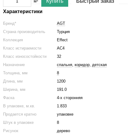
Купить
Быстрый заказ
м²
Характеристики
Бренд*
AGT
Страна производитель
Турция
Коллекция
Effect
Класс истираемости
АС4
Класс износостойкости
32
Назначение
спальня
,
коридор
,
детская
Толщина, мм
8
Длина, мм
1200
Ширина, мм
191.0
Фаска
4-х сторонняя
В упаковке, м.кв.
1.833
Продается кратно
упаковке
Штук в упаковке
8
Рисунок
дерево