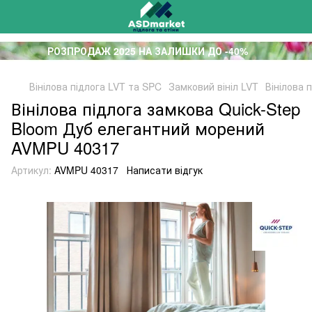
РОЗПРОДАЖ 2025 НА ЗАЛИШКИ ДО -40%
Вінілова підлога LVT та SPC
Замковий вініл LVT
Вінілова 
Вінілова підлога замкова Quick-Step
Bloom Дуб елегантний морений
AVMPU 40317
Артикул:
AVMPU 40317
Написати відгук