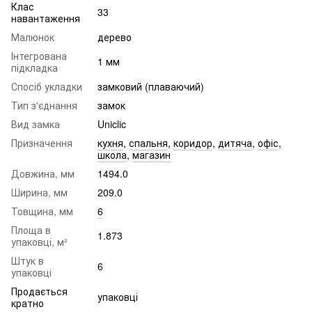
Клас
33
навантаження
Малюнок
дерево
Інтегрована
1 мм
підкладка
Спосіб укладки
замковий (плаваючий)
Тип з'єднання
замок
Вид замка
Uniclic
Призначення
кухня
,
спальня
,
коридор
,
дитяча
,
офіс
,
школа
,
магазин
Довжина, мм
1494.0
Ширина, мм
209.0
Товщина, мм
6
Площа в
1.873
упаковці, м²
Штук в
6
упаковці
Продається
упаковці
кратно