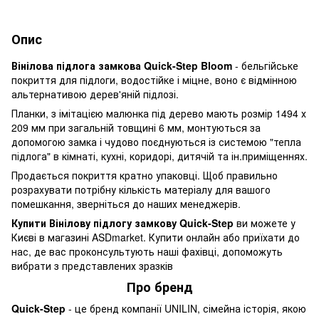
Опис
Вінілова підлога замкова Quick-Step Bloom
- бельгійське
покриття для підлоги, водостійке і міцне, воно є відмінною
альтернативою дерев'яній підлозі.
Планки, з імітацією малюнка під дерево мають розмір 1494 х
209 мм при загальній товщині 6 мм, монтуються за
допомогою замка і чудово поєднуються із системою "тепла
підлога" в кімнаті, кухні, коридорі, дитячій та ін.приміщеннях.
Продається покриття кратно упаковці. Щоб правильно
розрахувати потрібну кількість матеріалу для вашого
помешкання, зверніться до наших менеджерів.
Купити Вінілову підлогу замкову Quick-Step
ви можете у
Києві в магазині ASDmarket. Купити онлайн або приїхати до
нас, де вас проконсультують наші фахівці, допоможуть
вибрати з представлених зразків
Про бренд
Quick-Step
- це бренд компанії UNILIN, сімейна історія, якою