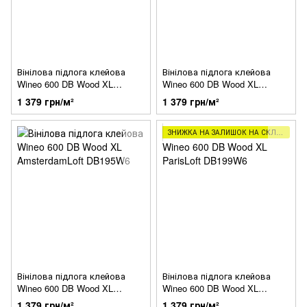
Вінілова підлога клейова
Вінілова підлога клейова
Wineo 600 DB Wood XL
Wineo 600 DB Wood XL
CopenhagenLoft DB189W6
LisbonLoft DB192W6
1 379 грн/м²
1 379 грн/м²
ЗНИЖКА НА ЗАЛИШОК НА СКЛАДІ
Вінілова підлога клейова
Вінілова підлога клейова
Wineo 600 DB Wood XL
Wineo 600 DB Wood XL
AmsterdamLoft DB195W6
ParisLoft DB199W6
1 379 грн/м²
1 379 грн/м²