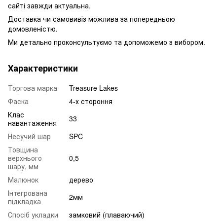
сайті завжди актуальна.
Доставка чи самовивіз можлива за попередньою
домовленістю.
Ми детально проконсультуємо та допоможемо з вибором.
Характеристики
Торгова марка
Treasure Lakes
Фаска
4-х стороння
Клас
33
навантаження
Несучий шар
SPC
Товщина
верхнього
0,5
шару, мм
Малюнок
дерево
Інтегрована
2мм
підкладка
Спосіб укладки
замковий (плаваючий)