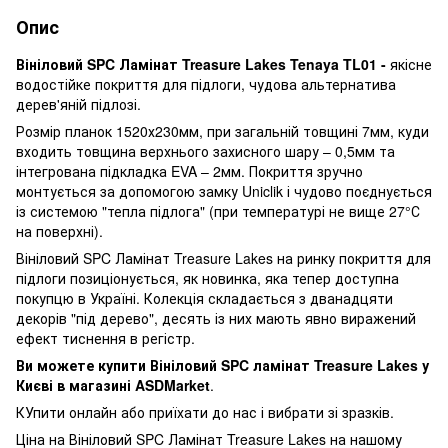
Опис
Вініловий SPC Ламінат Treasure Lakes Tenaya TL01 -
якісне
водостійке покриття для підлоги, чудова альтернатива
дерев'яній підлозі.
Розмір планок 1520х230мм, при загальній товщині 7мм, куди
входить товщина верхнього захисного шару – 0,5мм та
інтегрована підкладка EVA – 2мм. Покриття зручно
монтується за допомогою замку Uniclik і чудово поєднується
із системою "тепла підлога" (при температурі не вище 27°С
на поверхні).
Вініловий SPC Ламінат Treasure Lakes на ринку покриття для
підлоги позиціонується, як новинка, яка тепер доступна
покупцю в Україні. Колекція складається з дванадцяти
декорів "під дерево", десять із них мають явно виражений
ефект тиснення в регістр.
Ви можете купити Вініловий SPC ламінат Treasure Lakes у
Києві в магазині ASDMarket
.
КУпити онлайн або приїхати до нас і вибрати зі зразків.
Ціна на Вініловий SPC Ламінат Treasure Lakes на нашому