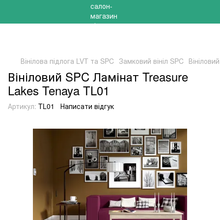
РОЗПРОДАЖ 2025 НА ЗАЛИШКИ ДО -40%
Вінілова підлога LVT та SPC
Замковий вініл SPC
Вінілови
Вініловий SPC Ламінат Treasure
Lakes Tenaya TL01
Артикул:
TL01
Написати відгук