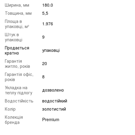
Ширина, мм
180.0
Товщина, мм
5,5
Площа в
1.976
упаковці, м²
Штук в
9
упаковці
Продається
упаковці
кратно
Гарантія
20
житло, років
Гарантія офіс,
8
років
Укладка на
дозволено
теплу підлогу
Водостійкість
водостійкий
Колір
золотистий
Колекція
Premium
бренда