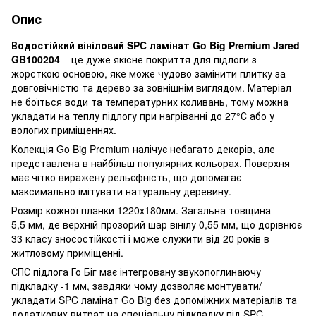
Опис
Водостійкий вініловий SPC ламінат Go Big Premium Jared
GB100204
– це дуже якісне покриття для підлоги з
жорсткою основою, яке може чудово замінити плитку за
довговічністю та дерево за зовнішнім виглядом. Матеріал
не боїться води та температурних коливань, тому можна
укладати на теплу підлогу при нагріванні до 27°С або у
вологих приміщеннях.
Колекція Go Big Premium налічує небагато декорів, але
представлена в найбільш популярних кольорах. Поверхня
має чітко виражену рельєфність, що допомагає
максимально імітувати натуральну деревину.
Розмір кожної планки 1220х180мм. Загальна товщина
5,5 мм, де верхній прозорий шар вінілу 0,55 мм, що дорівнює
33 класу зносостійкості і може служити від 20 років в
житловому приміщенні.
СПС підлога Го Біг має інтегровану звукопоглинаючу
підкладку -1 мм, завдяки чому дозволяє монтувати/
укладати SPC ламінат Go Big без допоміжних матеріалів та
додаткових витрат на спеціальну підкладку під SPC.