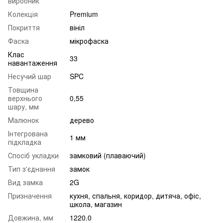
виробник
Колекція
Premium
Покриття
вініл
Фаска
мікрофаска
Клас
33
навантаження
Несучий шар
SPC
Товщина
верхнього
0,55
шару, мм
Малюнок
дерево
Інтегрована
1 мм
підкладка
Спосіб укладки
замковий (плаваючий)
Тип з'єднання
замок
Вид замка
2G
Призначення
кухня, спальня, коридор, дитяча, офіс,
школа, магазин
Довжина, мм
1220.0