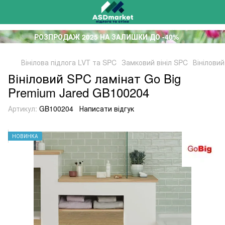
РОЗПРОДАЖ 2025 НА ЗАЛИШКИ ДО -40%
Вінілова підлога LVT та SPC
Замковий вініл SPC
Вінілови
Вініловий SPC ламінат Go Big
Premium Jared GB100204
Артикул:
GB100204
Написати відгук
НОВИНКА