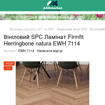
РОЗПРОДАЖ 2025 НА ЗАЛИШКИ ДО -40%
Вінілова підлога LVT та SPC
Замковий вініл SPC
Вініловий
Вініловий SPC Ламінат Firmfit
Herringbone natura EWH 7114
Артикул:
EWH 7114
Написати відгук
АКЦІЯ
−7%