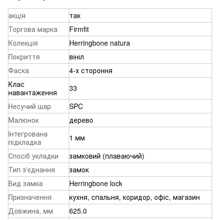
акція
так
Торгова марка
Firmfit
Колекція
Herringbone natura
Покриття
вініл
Фаска
4-х стороння
Клас
33
навантаження
Несучий шар
SPC
Малюнок
дерево
Інтегрована
1 мм
підкладка
Спосіб укладки
замковий (плаваючий)
Тип з'єднання
замок
Вид замка
Herringbone lock
Призначення
кухня, спальня, коридор, офіс, магазин
Довжина, мм
625.0