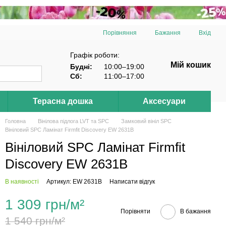
Порівняння
Бажання
Вхід
Графік роботи:
Мій кошик
Будні:
10:00–19:00
Сб:
11:00–17:00
Терасна дошка
Аксесуари
Головна
Вінілова підлога LVT та SPC
Замковий вініл SPC
Вініловий SPC Ламінат Firmfit Discovery EW 2631B
Вініловий SPC Ламінат Firmfit
Discovery EW 2631B
В наявності
Артикул: EW 2631B
Написати відгук
1 309 грн/м²
Порівняти
В бажання
1 540 грн/м²