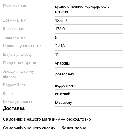
Призначення
кухня, спальня, коридор, офіс,
магазин
Довжина, мм
1235.0
Ширина, мм
178.0
Товщина, мм
5
Площа в упаковці, м²
2.418
Штук в упаковці
11
Продається кратно
упаковці
Укладка на теплу
дозволено
підлогу
Водостійкість
водостійкий
Колір
бежевий
Колекція бренда
Discovery
Доставка
Самовивіз з нашого магазину — безкоштовно
Самовивіз з нашого складу — безкоштовно