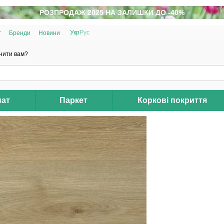
РОЗПРОДАЖ 2025 НА ЗАЛИШКИ ДО -40%
Укр
Рус
г
Бренди
Новини
нити вам?
нат
Паркет
Коркові покриття