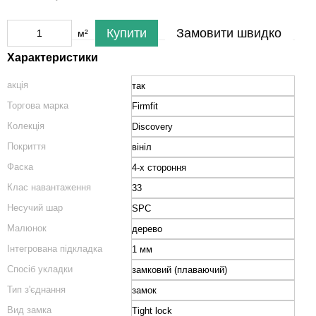
Купити
Замовити швидко
м²
Характеристики
акція
так
Торгова марка
Firmfit
Колекція
Discovery
Покриття
вініл
Фаска
4-х стороння
Клас навантаження
33
Несучий шар
SPC
Малюнок
дерево
Інтегрована підкладка
1 мм
Спосіб укладки
замковий (плаваючий)
Тип з'єднання
замок
Вид замка
Tight lock