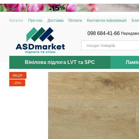
Перейти до основного контенту
Каталог
Про нас
Доставка
Оплата
Контактна інформація
Бло
098 684-41-66
Передзво
Вінілова підлога LVT та SPC
Ламі
АКЦІЯ
−15%