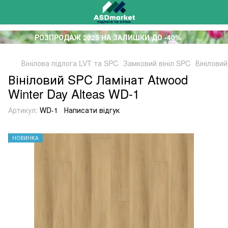
РОЗПРОДАЖ 2025 НА ЗАЛИШКИ ДО -40%
Вінілова підлога LVT та SPC
Замковий вініл SPC
Вініловий
Вініловий SPC Ламінат Atwood
Winter Day Alteas WD-1
Артикул:
WD-1
Написати відгук
НОВИНКА