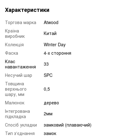
Характеристики
Торгова марка
Atwood
Країна
Китай
виробник
Колекція
Winter Day
Фаска
4-х стороння
Клас
33
навантаження
Несучий шар
SPC
Товщина
верхнього
0,5
шару, мм
Малюнок
дерево
Інтегрована
2мм
підкладка
Спосіб укладки
замковий (плаваючий)
Тип з'єднання
замок