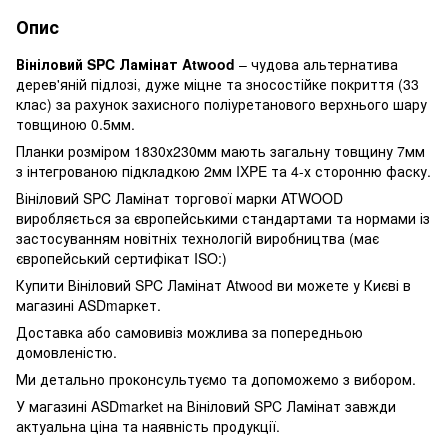
Опис
Вініловий SPC Ламінат Atwood
– чудова альтернатива
дерев'яній підлозі, дуже міцне та зносостійке покриття (33
клас) за рахунок захисного поліуретанового верхнього шару
товщиною 0.5мм.
Планки розміром 1830х230мм мають загальну товщину 7мм
з інтегрованою підкладкою 2мм IXPE та 4-х сторонню фаску.
Вініловий SPC Ламінат торгової марки ATWOOD
виробляється за європейськими стандартами та нормами із
застосуванням новітніх технологій виробництва (має
європейський сертифікат ISO:)
Купити Вініловий SPC Ламінат Atwood ви можете у Києві в
магазині ASDmаркет.
Доставка або самовивіз можлива за попередньою
домовленістю.
Ми детально проконсультуємо та допоможемо з вибором.
У магазині ASDmarket на Вініловий SPC Ламінат завжди
актуальна ціна та наявність продукції.