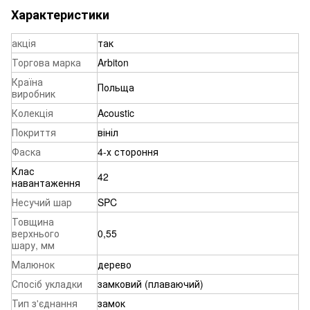
Характеристики
акція
так
Торгова марка
Arbiton
Країна
Польща
виробник
Колекція
Acoustic
Покриття
вініл
Фаска
4-х стороння
Клас
42
навантаження
Несучий шар
SPC
Товщина
верхнього
0,55
шару, мм
Малюнок
дерево
Спосіб укладки
замковий (плаваючий)
Тип з'єднання
замок