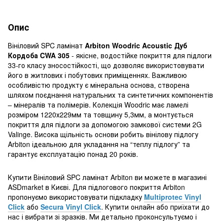
Опис
Вініловий SPC ламінат
Arbiton Woodric Acoustic
Дуб
Кордоба CWA 305
- якісне, водостійке покриття для підлоги
33-го класу зносостійкості, що дозволяє використовувати
його в житлових і побутових приміщеннях. Важливою
особливістю продукту є мінеральна основа, створена
шляхом поєднання натуральних та синтетичних компонентів
– мінералів та полімерів. Колекція Woodric має ламелі
розміром 1220х229мм та товщину 5,3мм, а монтується
покриття для підлоги за допомогою замкової системи 2G
Valinge. Висока щільність основи робить вінілову підлогу
Arbiton ідеальною для укладання на “теплу підлогу” та
гарантує експлуатацію понад 20 років.
Купити Вініловий SPC ламінат Arbiton ви можете в магазині
ASDmarket в Києві. Для підлогового покриття Arbiton
пропонуємо використовувати підкладку
Multiprotec Vinyl
Click
або
Secura Vinyl Click
. Купити онлайн або приїхати до
нас і вибрати зі зразків. Ми детально проконсультуємо і