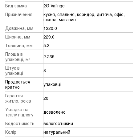
Вид замка
2G Valinge
Призначення
кухня, спальня, коридор, дитяча, офіс,
школа, магазин
Довжина, мм
1220.0
Ширина, мм
229.0
Товщина, мм
5.3
Площа в
2.235
упаковці, м²
Штук в
8
упаковці
Продається
упаковці
кратно
Гарантія
20
житло, років
Укладка на
дозволено
теплу підлогу
Водостійкість
вологостійкий
Колір
натуральний