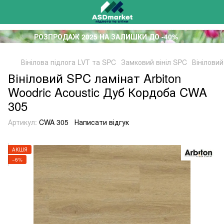
РОЗПРОДАЖ 2025 НА ЗАЛИШКИ ДО -40%
Вінілова підлога LVT та SPC
Замковий вініл SPC
Вінілови
Вініловий SPC ламінат Arbiton
Woodric Acoustic Дуб Кордоба CWA
305
Артикул:
CWA 305
Написати відгук
АКЦІЯ
−6%