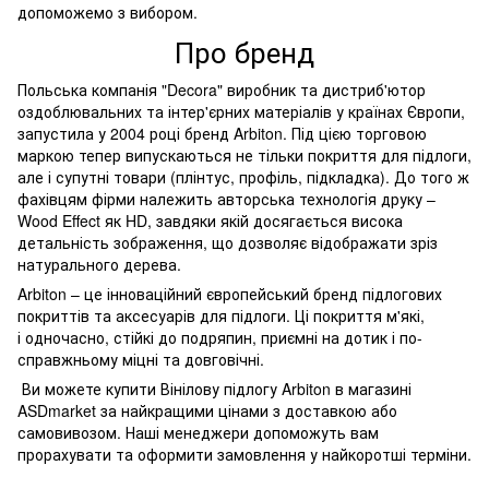
допоможемо з вибором.
Про бренд
Польська компанія "Decora" виробник та дистриб'ютор
оздоблювальних та інтер'єрних матеріалів у країнах Європи,
запустила у 2004 році бренд Arbiton. Під цією торговою
маркою тепер випускаються не тільки покриття для підлоги,
але і супутні товари (плінтус, профіль, підкладка). До того ж
фахівцям фірми належить авторська технологія друку –
Wood Effect як HD, завдяки якій досягається висока
детальність зображення, що дозволяє відображати зріз
натурального дерева.
Arbiton – це інноваційний європейський бренд підлогових
покриттів та аксесуарів для підлоги. Ці покриття м'які,
і одночасно, стійкі до подряпин, приємні на дотик і по-
справжньому міцні та довговічні.
Ви можете купити Вінілову підлогу Arbiton в магазині
ASDmarket за найкращими цінами з доставкою або
самовивозом. Наші менеджери допоможуть вам
прорахувати та оформити замовлення у найкоротші терміни.