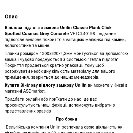
Опис
Вінілова підлога замкова Unilin Classic Plank Click
Spotted Cosmos Grey Concret
e VFTCL40198 - відмінне
підлогове вінілове покриття з імітацією малюнка під камінь,
вологостійке та міцне.
Планки розміром 1300х320х4,2мм монтуються за допомогою
замка і чудово поєднуються з системою "тепла підлога".
Покриття продається кратно упаковці, тому щоб
розрахувати необхідну кількість матеріалу для вашого
приміщення, зверніться до наших менеджерів.
Купити Вінілову підлогу замкову Unilin
ви можете у Києві в
магазині ASDmarket.
Придбати онлайн або приїхати до нас, де вас
проконсультують наші фахівці, допоможуть вибрати з
представлених зразків
Про бренд
Бельгійська компанія Unilin розпочала свою діяльність як
сімейна компанія ще в 60-х роках минулого століття з