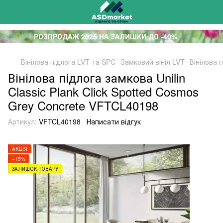
РОЗПРОДАЖ 2025 НА ЗАЛИШКИ ДО -40%
Вінілова підлога LVT та SPC
Замковий вініл LVT
Вінілова 
Вінілова підлога замкова Unilin
Classic Plank Click Spotted Cosmos
Grey Concrete VFTCL40198
Артикул:
VFTCL40198
Написати відгук
АКЦІЯ
−15%
ЗАЛИШОК ТОВАРУ