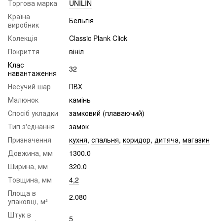
Торгова марка
UNILIN
Країна
Бельгія
виробник
Колекція
Classic Plank Click
Покриття
вініл
Клас
32
навантаження
Несучий шар
ПВХ
Малюнок
камінь
Спосіб укладки
замковий (плаваючий)
Тип з'єднання
замок
Призначення
кухня
,
спальня
,
коридор
,
дитяча
,
магазин
Довжина, мм
1300.0
Ширина, мм
320.0
Товщина, мм
4,2
Площа в
2.080
упаковці, м²
Штук в
5