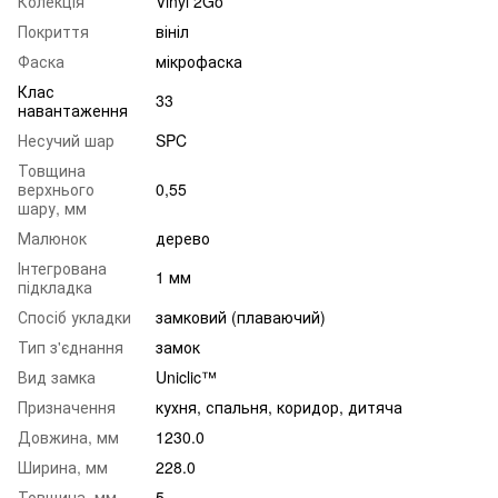
Колекція
Vinyl 2Go
Покриття
вініл
Фаска
мікрофаска
Клас
33
навантаження
Несучий шар
SPC
Товщина
верхнього
0,55
шару, мм
Малюнок
дерево
Інтегрована
1 мм
підкладка
Спосіб укладки
замковий (плаваючий)
Тип з'єднання
замок
Вид замка
Uniclic™
Призначення
кухня, спальня, коридор, дитяча
Довжина, мм
1230.0
Ширина, мм
228.0
Товщина, мм
5