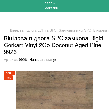
РОЗПРОДАЖ 2025 НА ЗАЛИШКИ ДО -40%
Вінілова підлога LVT та SPC
Замковий вініл SPC
Вінілова 
Вінілова підлога SPC замкова Rigid
Corkart Vinyl 2Go Coconut Aged Pine
9926
Артикул:
9926
Написати відгук
АКЦІЯ
−8%