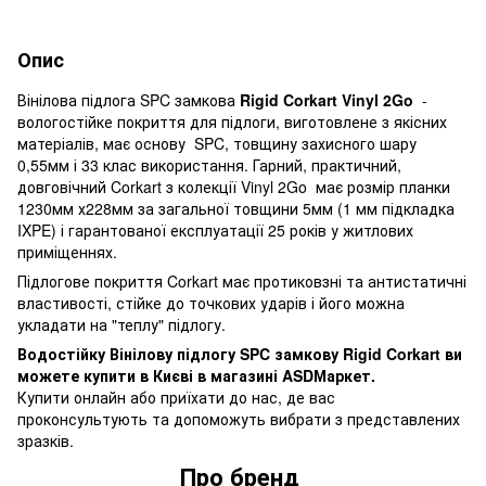
Опис
Вінілова підлога SPC замкова
Rigid
Corkart Vinyl 2Go
-
вологостійке покриття для підлоги, виготовлене з якісних
матеріалів, має основу SPC, товщину захисного шару
0,55мм і 33 клас використання.
Гарний, практичний,
довговічний Corkart з колекції Vinyl 2Go має розмір планки
1230мм х228мм за загальної товщини 5мм (1 мм підкладка
IXPE) і гарантованої експлуатації 25 років у житлових
приміщеннях.
Підлогове покриття Corkart має протиковзні та антистатичні
властивості, стійке до точкових ударів і його можна
укладати на "теплу" підлогу.
Водостійку Вінілову підлогу SPC замкову Rigid Corkart ви
можете купити в Києві в магазині ASDМаркет.
Купити онлайн або приїхати до нас, де вас
проконсультують та допоможуть вибрати з представлених
зразків.
Про бренд