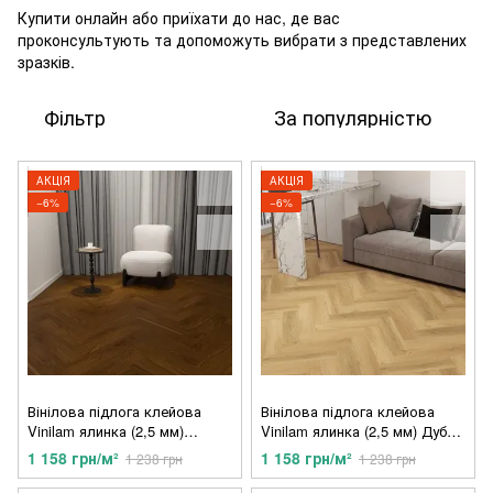
Купити онлайн або приїхати до нас, де вас
проконсультують та допоможуть вибрати з представлених
зразків.
Фільтр
За популярністю
АКЦІЯ
АКЦІЯ
−6%
−6%
Вінілова підлога клейова
Вінілова підлога клейова
Vinilam ялинка (2,5 мм)
Vinilam ялинка (2,5 мм) Дуб
Американський Горіх WF 0830
Баррік WF 0472
1 158 грн/м²
1 158 грн/м²
1 238 грн
1 238 грн