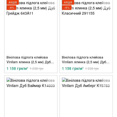
АКЦІЯ
АКЦІЯ
−6%
−6%
Вінілова підлога клейова
Вінілова підлога клейова
Vinilam ялинка (2,5 мм) Дуб
Vinilam ялинка (2,5 мм) Дуб
Грейдж 643A11
Класичний 291155
1 158 грн/м²
1 158 грн/м²
1 238 грн
1 238 грн