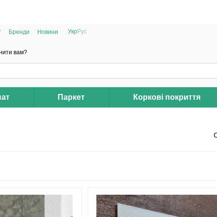
РОЗПРОДАЖ 2025 НА ЗАЛИШКИ ДО -40%
Укр
Рус
г
Бренди
Новини
нити вам?
нат
Паркет
Коркові покриття