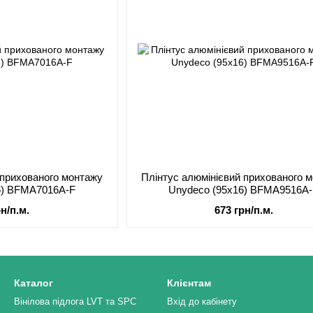
 прихованого монтажу
Плінтус алюмінієвий прихованого 
6) BFMA7016A-F
Unydeco (95x16) BFMA9516A
рн/п.м.
673 грн/п.м.
Каталог
Клієнтам
Вінілова підлога LVT та SPC
Вхід до кабінету