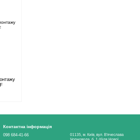
монтажу
-F
Контактна інформація
098 684-41-66
01135, м. Київ, вул. В'ячеслава
Чорновола, б. 1 (біля Нової