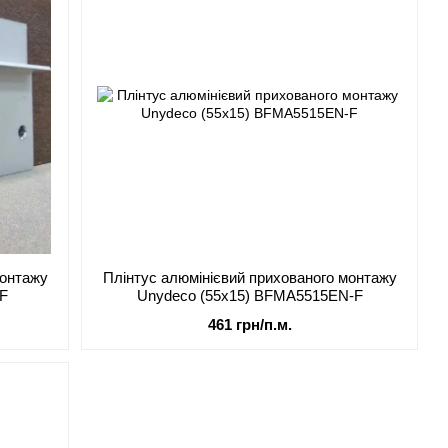
монтажу
Плінтус алюмінієвий прихованого монтажу
-F
Unydeco (55x15) BFMA5515EN-F
461 грн/п.м.