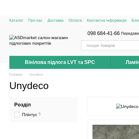
Перейти до основного контенту
Каталог
Про нас
Доставка
Оплата
Контактна інформація
Бло
098 684-41-66
Передзво
Вінілова підлога LVT та SPC
Ламі
Головна
Unydeco
Unydeco
Розділ
5
Плінтус