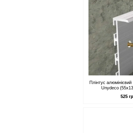
Плінтус алюмінієвий
Unydeco (55x1
525 г