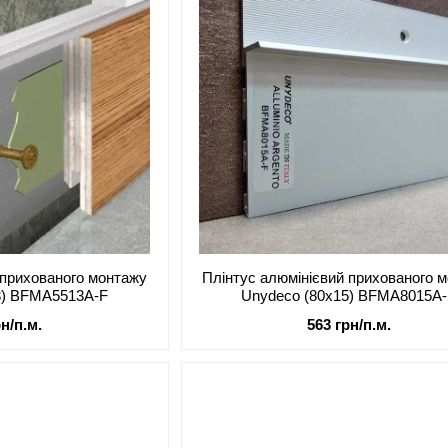
 прихованого монтажу
Плінтус алюмінієвий прихованого 
3) BFMA5513A-F
Unydeco (80х15) BFMA8015A
рн/п.м.
563 грн/п.м.