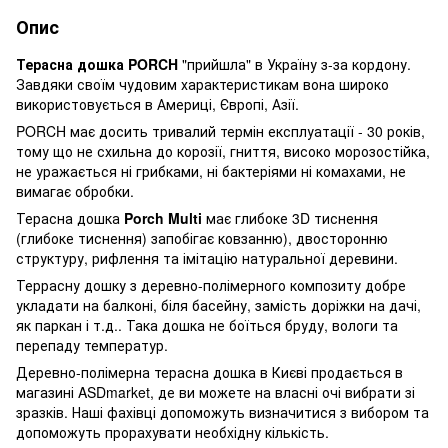
Опис
Терасна дошка PORCH
"прийшла" в Україну з-за кордону.
Завдяки своїм чудовим характеристикам вона широко
використовується в Америці, Європі, Азії.
PORCH має досить тривалий термін експлуатації - 30 років,
тому що не схильна до корозії, гниття, високо морозостійка,
не уражається ні грибками, ні бактеріями ні комахами, не
вимагає обробки.
Терасна дошка
Porch Multi
має глибоке 3D тиснення
(глибоке тиснення) запобігає ковзанню), двосторонню
структуру, рифлення та імітацію натуральної деревини.
Террасну дошку з деревно-полімерного композиту добре
укладати на балконі, біля басейну, замість доріжки на дачі,
як паркан і т.д.. Така дошка не боїться бруду, вологи та
перепаду температур.
Деревно-полімерна терасна дошка в Києві продається в
магазині ASDmarket, де ви можете на власні очі вибрати зі
зразків. Наші фахівці допоможуть визначитися з вибором та
допоможуть прорахувати необхідну кількість.