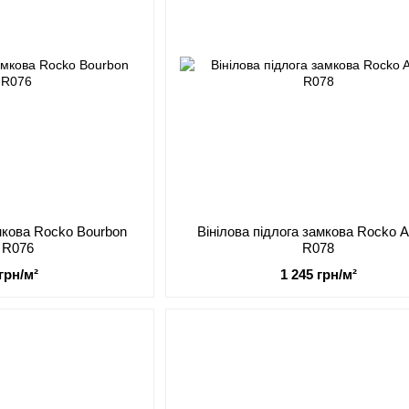
амкова Rocko Bourbon
Вінілова підлога замкова Rocko Ai
 R076
R078
 грн/м²
1 245 грн/м²