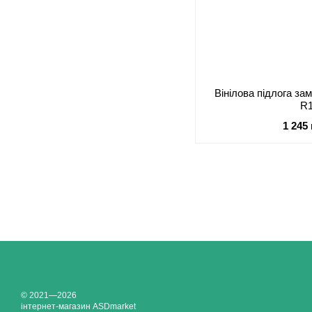
Вінілова підлога з
R
1 245
© 2021—2026
інтернет-магазин ASDmarket