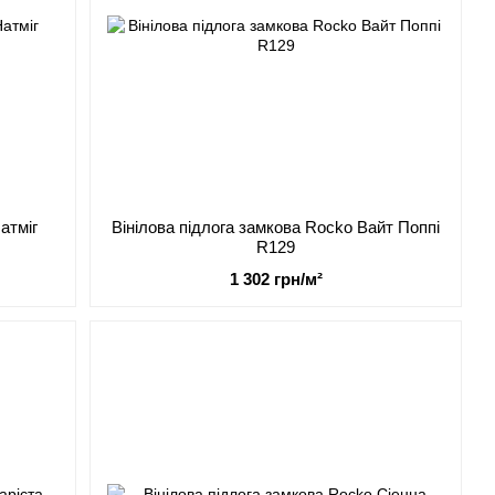
атміг
Вінілова підлога замкова Rocko Вайт Поппі
R129
1 302 грн/м²