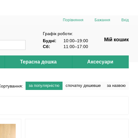
Порівняння
Бажання
Вхід
Графік роботи:
Мій кошик
Будні:
10:00–19:00
Сб:
11:00–17:00
Терасна дошка
Аксесуари
за популярністю
спочатку дешевше
за назвою
Сортування: