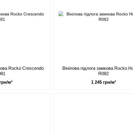
мкова Rocko Crescendo
Вінілова підлога замкова Rocko H
081
R082
 грн/м²
1 245 грн/м²