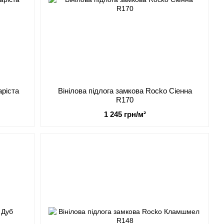
аріста
Вінілова підлога замкова Rocko Сіенна
R170
1 245 грн/м²