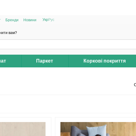
РОЗПРОДАЖ 2025 НА ЗАЛИШКИ ДО -40%
Укр
Рус
г
Бренди
Новини
нити вам?
нат
Паркет
Коркові покриття