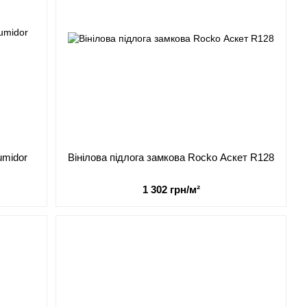
umidor
Вінілова підлога замкова Rocko Аскет R128
1 302 грн/м²