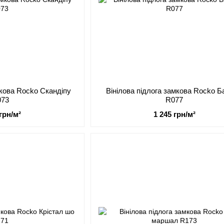
мкова Rocko Скандіпу
Вінілова підлога замкова Rocko Б
073
R077
 грн/м²
1 245 грн/м²