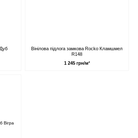
 Дуб
Вінілова підлога замкова Rocko Кламшмел
R148
1 245 грн/м²