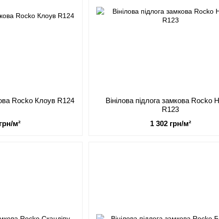
кова Rocko Клоув R124
Вінілова підлога замкова Rocko Н
R123
 грн/м²
1 302 грн/м²