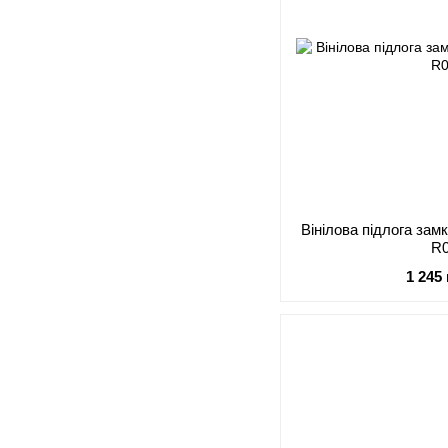
Вінілова підлога за
R
1 245