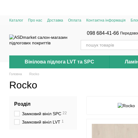
Перейти до основного контенту
Каталог
Про нас
Доставка
Оплата
Контактна інформація
Бло
098 684-41-66
Передзво
Вінілова підлога LVT та SPC
Ламі
Головна
Rocko
Rocko
Розділ
22
Замковий вініл SPC
1
Замковий вініл LVT