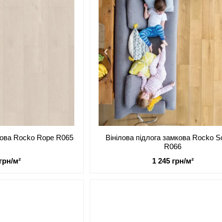
мкова Rocko Rope R065
Вінілова підлога замкова Rocko S
R066
 грн/м²
1 245 грн/м²