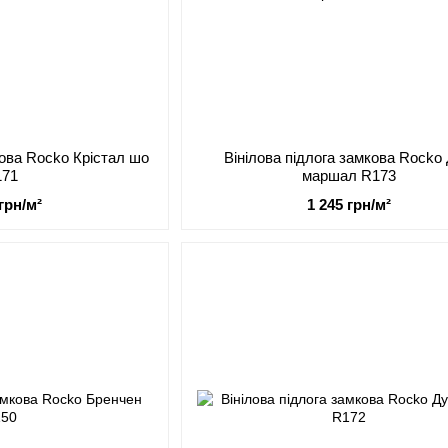
кова Rocko Крістал шо
Вінілова підлога замкова Rocko
171
маршал R173
 грн/м²
1 245 грн/м²