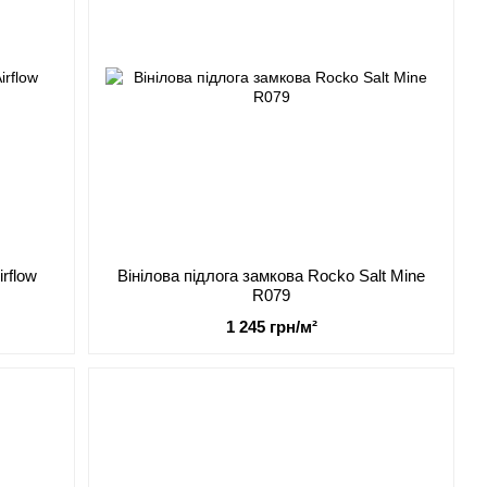
rflow
Вінілова підлога замкова Rocko Salt Mine
R079
1 245 грн/м²