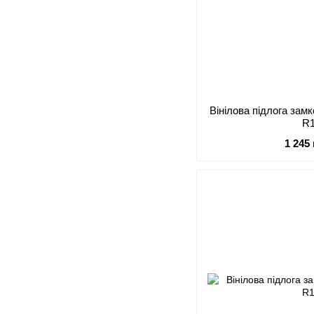
Вінілова підлога зам
R
1 245