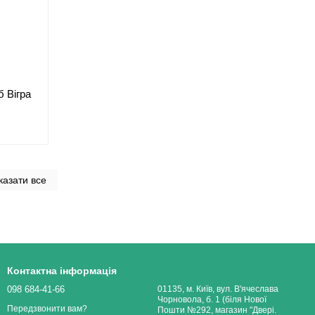
б Вігра
казати все
Контактна інформація
098 684-41-66
01135, м. Київ, вул. В'ячеслава
Чорновола, б. 1 (біля Нової
Передзвонити вам?
Пошти №292, магазин "Двері.