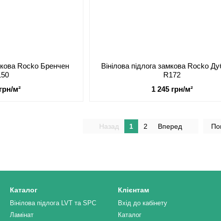
амкова Rocko Бренчен
Вінілова підлога замкова Rocko Ду
150
R172
 грн/м²
1 245 грн/м²
Назад
1
2
Вперед
По
Каталог
Клієнтам
Вінілова підлога LVT та SPC
Вхід до кабінету
Ламінат
Каталог