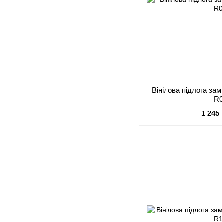
Вінілова підлога за
R
1 245