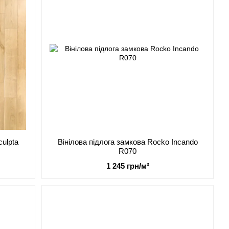
culpta
Вінілова підлога замкова Rocko Incando
R070
1 245 грн/м²