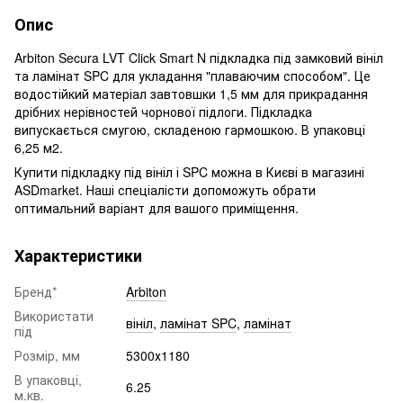
Опис
Arbiton Secura LVT Click Smart N підкладка під замковий вініл
та ламінат SPC для укладання "плаваючим способом". Це
водостійкий матеріал завтовшки 1,5 мм для прикрадання
дрібних нерівностей чорнової підлоги. Підкладка
випускається смугою, складеною гармошкою. В упаковці
6,25 м2.
Купити підкладку під вініл і SPC можна в Києві в магазині
ASDmarket. Наші спеціалісти допоможуть обрати
оптимальний варіант для вашого приміщення.
Характеристики
Бренд*
Arbiton
Використати
вініл
,
ламінат SPC
,
ламінат
під
Розмір, мм
5300х1180
В упаковці,
6.25
м.кв.