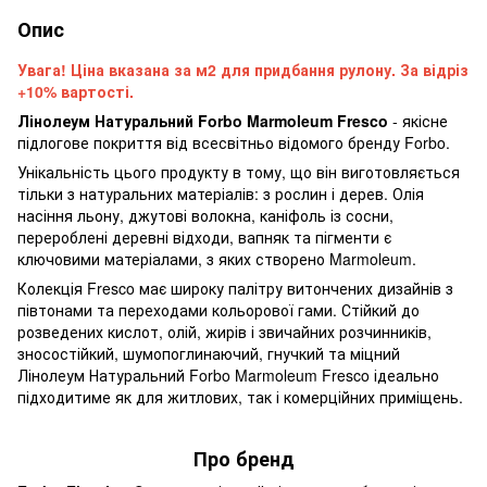
Опис
Увага! Ціна вказана за м2 для придбання рулону. За відріз
+10% вартості.
Лінолеум Натуральний Forbo Marmoleum Fresco
- якісне
підлогове покриття від всесвітньо відомого бренду Forbo.
Унікальність цього продукту в тому, що він виготовляється
тільки з натуральних матеріалів: з рослин і дерев. Олія
насіння льону, джутові волокна, каніфоль із сосни,
перероблені деревні відходи, вапняк та пігменти є
ключовими матеріалами, з яких створено Marmoleum.
Колекція Fresco має широку палітру витончених дизайнів з
півтонами та переходами кольорової гами. Стійкий до
розведених кислот, олій, жирів і звичайних розчинників,
зносостійкий, шумопоглинаючий, гнучкий та міцний
Лінолеум Натуральний Forbo Marmoleum Fresco ідеально
підходитиме як для житлових, так і комерційних приміщень.
Про бренд