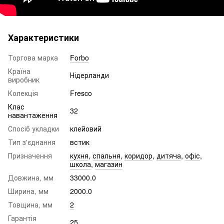
Характеристики
Торгова марка
Forbo
Країна
Нідерланди
виробник
Колекція
Fresco
Клас
32
навантаження
Спосіб укладки
клейовий
Тип з'єднання
встик
Призначення
кухня
,
спальня
,
коридор
,
дитяча
,
офіс
,
школа
,
магазин
Довжина, мм
33000.0
Ширина, мм
2000.0
Товщина, мм
2
Гарантія
25