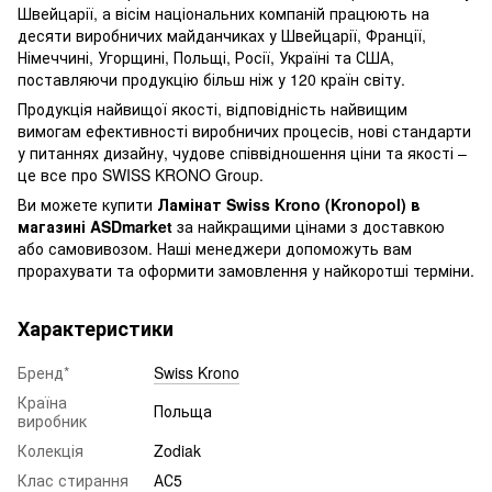
Швейцарії, а вісім національних компаній працюють на
десяти виробничих майданчиках у Швейцарії, Франції,
Німеччині, Угорщині, Польщі, Росії, Україні та США,
поставляючи продукцію більш ніж у 120 країн світу.
Продукція найвищої якості, відповідність найвищим
вимогам ефективності виробничих процесів, нові стандарти
у питаннях дизайну, чудове співвідношення ціни та якості –
це все про SWISS KRONO Group.
Ви можете купити
Ламінат Swiss Krono (Kronopol) в
магазині ASDmarket
за найкращими цінами з доставкою
або самовивозом. Наші менеджери допоможуть вам
прорахувати та оформити замовлення у найкоротші терміни.
Характеристики
Бренд*
Swiss Krono
Країна
Польща
виробник
Колекція
Zodiak
Клас стирання
АС5