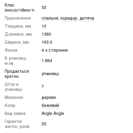
Клас
33
зносостійкості
Призначення
спальня
,
коридор
,
дитяча
Товщина, мм
10
Довжина, мм
1380
Ширина, мм
193.0
Фаска
4-х стороння
В упаковці,
1.864
м.кв.
Продається
упаковці
кратно
Штук в
7
упаковці
Малюнок
дерево
Колір
бежевий
Вид замка
Angle Angle
Гарантія
20
житло, років