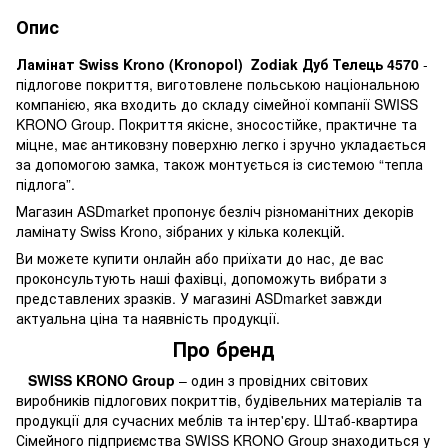
Опис
Ламінат Swiss Krono (Kronopol) Zodiak Дуб Телець 4570
-
підлогове покриття, виготовлене польською національною
компанією, яка входить до складу сімейної компанії SWISS
KRONO Group. Покриття якісне, зносостійке, практичне та
міцне, має антиковзну поверхню легко і зручно укладається
за допомогою замка, також монтується із системою “тепла
підлога”.
Магазин ASDmarket пропонує безліч різноманітних декорів
ламінату Swiss Krono, зібраних у кілька колекцій.
Ви можете купити онлайн або приїхати до нас, де вас
проконсультують наші фахівці, допоможуть вибрати з
представлених зразків. У магазині ASDmarket завжди
актуальна ціна та наявність продукції.
Про бренд
SWISS KRONO Group
– один з провідних світових
виробників підлогових покриттів, будівельних матеріалів та
продукції для сучасних меблів та інтер'єру. Штаб-квартира
Сімейного підприємства SWISS KRONO Group знаходиться у