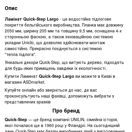
Опис
Ламінат Quick-Step Largo
- це водостійке підлогове
покриття бельгійського виробництва. Планка має довжину
2050 мм, ширину 205 мм та товщину 9,5 мм, оснащена 4-х
сторонньою фаскою, а також інноваційною системою
укладки Uniclic, що дозволяє здійснювати монтаж
самостійно. Прекрасно поєднується з системою
"тепла підлога".
Унікальні декори Quick-Step, що імітують дерево, підходять
для будь-яких приміщень завдяки їх екологічності.
Купити Ламинат
Quick-Step
Largo
ви можете в Києві в
магазині ASDmarket.
Купуйте онлайн або зверніться до нас, де вас
проконсультують наші фахівці, допоможуть вибрати з
представлених зразків
Про бренд
Quick-Step
— це бренд компанії UNILIN, сімейна історія,
якої почалася ще в 1960 році у Фландрії. На сьогоднішній
день Quick-Step має безліч виробничих ліній з виготовлення