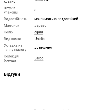
кратно
Штук в
6
упаковці
Водостійкість
максимально водостійкий
Малюнок
дерево
Колір
сірий
Вид замка
Uniclic
Укладка на
дозволено
теплу підлогу
Колекція
Largo
бренда
Відгуки