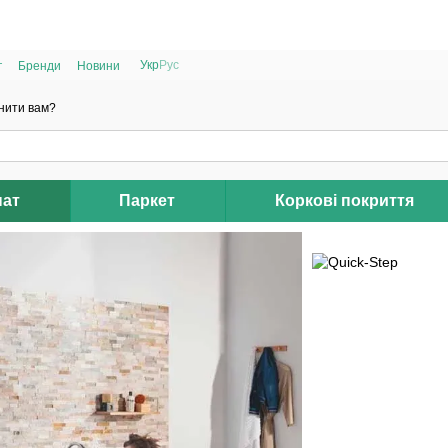
РОЗПРОДАЖ 2025 НА ЗАЛИШКИ ДО -40%
Укр
Рус
г
Бренди
Новини
нити вам?
нат
Паркет
Коркові покриття