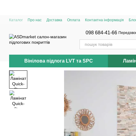
Перейти до основного контенту
Каталог
Про нас
Доставка
Оплата
Контактна інформація
Бло
098 684-41-66
Передзво
Вінілова підлога LVT та SPC
Ламі