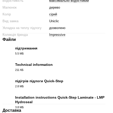
Водостійкість
максимально водостійкий
Малюнок
дерево
Колір
сірий
Вид замка
Uniclic
Укладка на теплу підлогу
дозволено
Колекція бренда
Impressive
Файли
підтримання
5.5 МБ
PDF
Technical information
211 КБ
PDF
підігрів підлоги Quick-Step
2.8 МБ
PDF
Installation instructions Quick-Step Laminate - LMP
Hydroseal
PDF
3.8 МБ
Доставка