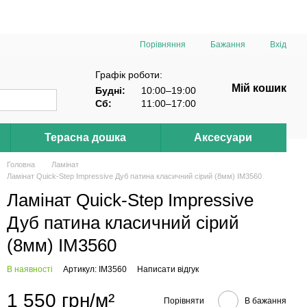
Порівняння
Бажання
Вхід
Графік роботи:
Мій кошик
Будні:
10:00–19:00
Сб:
11:00–17:00
Терасна дошка
Аксесуари
Головна
Ламінат
Ламінат Quick-Step Impressive Дуб патина класичний сірий (8мм) IM3560
Ламінат Quick-Step Impressive
Дуб патина класичний сірий
(8мм) IM3560
В наявності
Артикул: IM3560
Написати відгук
1 550 грн/м²
Порівняти
В бажання