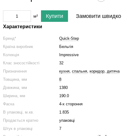
Купити
Замовити швидко
м²
Характеристики
Бренд*
Quick-Step
Країна виробник
Бельгія
Колекція
Impressive​​​​​​​
Клас зносостійкості
32
Призначення
кухня
,
спальня
,
коридор
,
дитяча
Товщина, мм
8
Довжина, мм
1380
Ширина, мм
190.0
Фаска
4-х стороння
В упаковці, м.кв.
1.835
Продається кратно
упаковці
Штук в упаковці
7