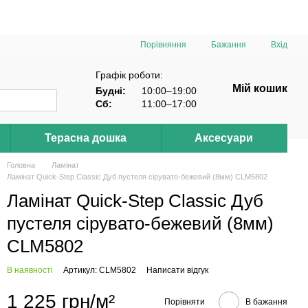
Порівняння
Бажання
Вхід
Графік роботи:
Мій кошик
Будні:
10:00–19:00
Сб:
11:00–17:00
Терасна дошка
Аксесуари
Головна
Ламінат
Ламінат Quick-Step Classic Дуб пустеля сірувато-бежевий (8мм) CLM5802
Ламінат Quick-Step Classic Дуб
пустеля сірувато-бежевий (8мм)
CLM5802
В наявності
Артикул: CLM5802
Написати відгук
1 225 грн/м²
Порівняти
В бажання