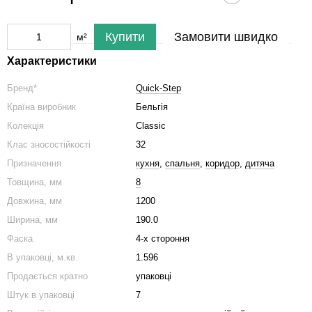
Купити
Замовити швидко
м²
Характеристики
Бренд*
Quick-Step
Країна виробник
Бельгія
Колекція
Classic ​​​​​​​
Клас зносостійкості
32
Призначення
кухня
,
спальня
,
коридор
,
дитяча
Товщина, мм
8
Довжина, мм
1200
Ширина, мм
190.0
Фаска
4-х стороння
В упаковці, м.кв.
1.596
Продається кратно
упаковці
Штук в упаковці
7