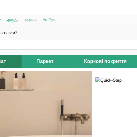
РОЗПРОДАЖ 2025 НА ЗАЛИШКИ ДО -40%
Укр
Рус
г
Бренди
Новини
нити вам?
нат
Паркет
Коркові покриття