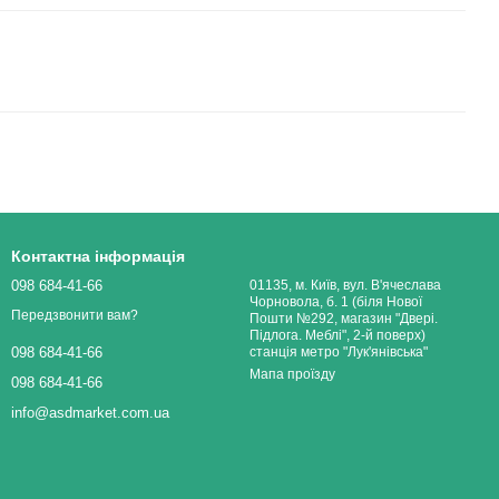
Контактна інформація
098 684-41-66
01135, м. Київ, вул. В'ячеслава
Чорновола, б. 1 (біля Нової
Передзвонити вам?
Пошти №292, магазин "Двері.
Підлога. Меблі", 2-й поверх)
станція метро "Лук'янівська"
098 684-41-66
Мапа проїзду
098 684-41-66
info@asdmarket.com.ua