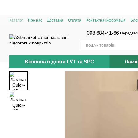
Перейти до основного контенту
Каталог
Про нас
Доставка
Оплата
Контактна інформація
Бло
098 684-41-66
Передзво
Вінілова підлога LVT та SPC
Ламі