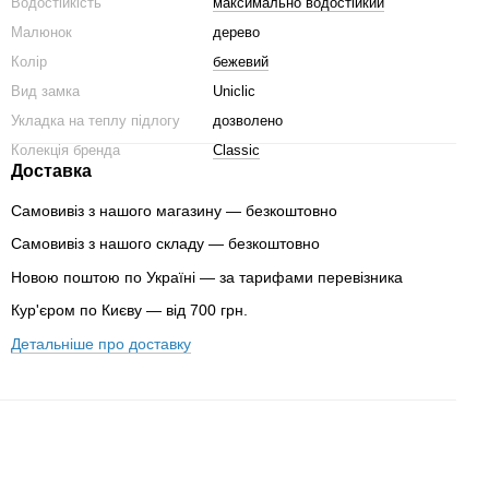
Водостійкість
максимально водостійкий
Малюнок
дерево
Колір
бежевий
Вид замка
Uniclic
Укладка на теплу підлогу
дозволено
Колекція бренда
Classic
Доставка
Самовивіз з нашого магазину — безкоштовно
Самовивіз з нашого складу — безкоштовно
Новою поштою по Україні — за тарифами перевізника
Кур'єром по Києву — від 700 грн.
Детальніше про доставку