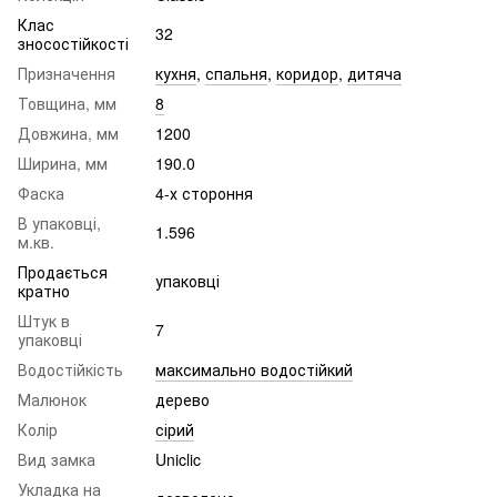
Клас
32
зносостійкості
Призначення
кухня
,
спальня
,
коридор
,
дитяча
Товщина, мм
8
Довжина, мм
1200
Ширина, мм
190.0
Фаска
4-х стороння
В упаковці,
1.596
м.кв.
Продається
упаковці
кратно
Штук в
7
упаковці
Водостійкість
максимально водостійкий
Малюнок
дерево
Колір
сірий
Вид замка
Uniclic
Укладка на