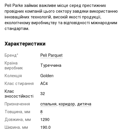
Peli Parke займає важливе місце серед престижних
провідних компаній цього сектору завдяки використанню
інноваційних технологій, високій якості продукції,
екологічному виробництву та відповідності міжнародним
стандартам.
Характеристики
Бренд*
Peli Parquet
Країна
Туреччина
виробник
Колекція
Golden
Клас стирання
АС4
Клас
32
зносостійкості
Призначення
спальня
,
коридор
,
дитяча
Товщина, мм
8
Довжина, мм
1290
Ширина, мм
190.0