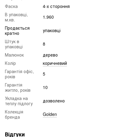
Фаска
4-х стороння
В упаковці,
1.960
м.кв.
Продається
упаковці
кратно
Штук в
8
упаковці
Малюнок
дерево
Колір
коричневий
Гарантія офіс,
5
років
Гарантія
10
житло, років
Укладка на
дозволено
теплу підлогу
Колекція
Golden
бренда
Відгуки