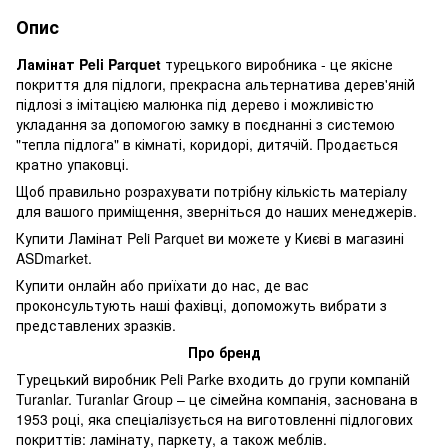
Опис
Ламінат Peli Parquet
турецького виробника - це якісне
покриття для підлоги, прекрасна альтернатива дерев'яній
підлозі з імітацією малюнка під дерево і можливістю
укладання за допомогою замку в поєднанні з системою
"тепла підлога" в кімнаті, коридорі, дитячій. Продається
кратно упаковці.
Щоб правильно розрахувати потрібну кількість матеріалу
для вашого приміщення, зверніться до наших менеджерів.
Купити Ламінат Peli Parquet ви можете у Києві в магазині
ASDmarket.
Купити онлайн або приїхати до нас, де вас
проконсультують наші фахівці, допоможуть вибрати з
представлених зразків.
Про бренд
Турецький виробник Peli Parke входить до групи компаній
Turanlar. Turanlar Group – це сімейна компанія, заснована в
1953 році, яка спеціалізується на виготовленні підлогових
покриттів: ламінату, паркету, а також меблів.