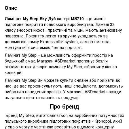
Опис
Ламінат My Step Sky Дуб кантрі MS710
- це якісне
підлогове покриття польського виробництва. Ламелі 33
класу зносостійкості, практичні та міцні, мають антиковзну
поверхню. Покриття легко та зручно укладається за
допомогою замку Express click system, ламінат можна
монтувати із системою “тепла підлога”.
Ламінат My Step – це можливість оформити простір на
будь-який смак. Магазин ASDmarket пропонує безліч
різноманітних декорів ламінату My Step, зібраних у кілька
колекцій.
Ламінат My Step Ви можете купити онлайн або приїхати до
нас, де вас проконсультують наші спеціалісти, допоможуть
вибрати з наведених зразків. У магазині ASDmarket завжди
актуальна ціна та наявність продукції.
Про бренд
Бренд My Step, виготовляється на виробничих потужностях
польського виробника підлогових покриттів - Kronopol, який
у свою чергу є частиною всесвітньо відомого концерну