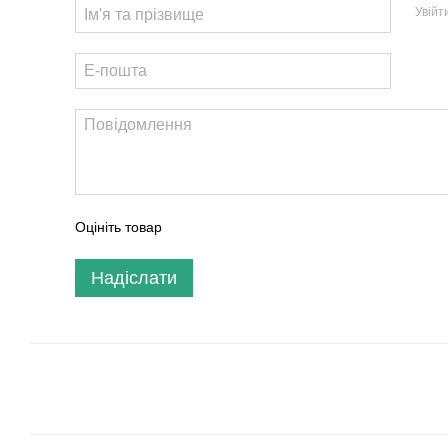
Увійт
Оцініть товар
Надіслати