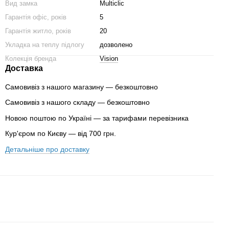
Вид замка
Multiclic
Гарантія офіс, років
5
Гарантія житло, років
20
Укладка на теплу підлогу
дозволено
Колекція бренда
Vision
Доставка
Самовивіз з нашого магазину — безкоштовно
Самовивіз з нашого складу — безкоштовно
Новою поштою по Україні — за тарифами перевізника
Кур'єром по Києву — від 700 грн.
Детальніше про доставку