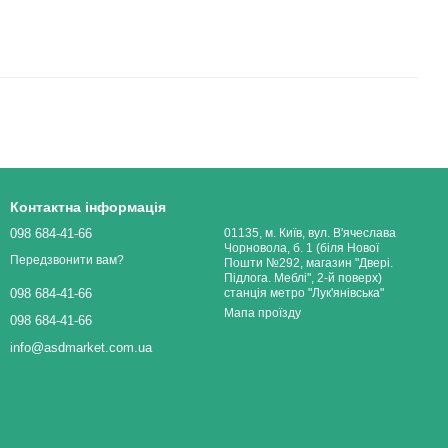
Контактна інформація
098 684-41-66
01135, м. Київ, вул. В'ячеслава
Чорновола, б. 1 (біля Нової
Передзвонити вам?
Пошти №292, магазин "Двері.
Підлога. Меблі", 2-й поверх)
станція метро "Лук'янівська"
098 684-41-66
Мапа проїзду
098 684-41-66
info@asdmarket.com.ua