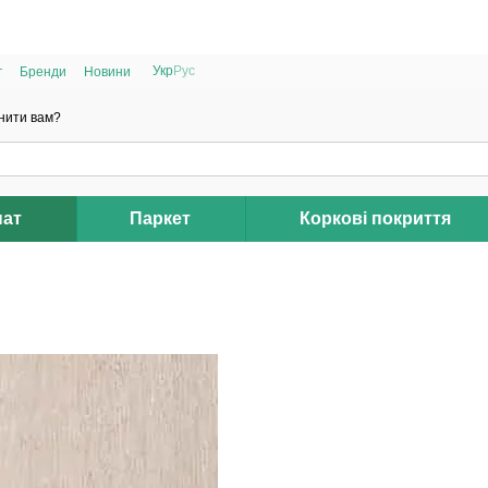
РОЗПРОДАЖ 2025 НА ЗАЛИШКИ ДО -40%
Укр
Рус
г
Бренди
Новини
нити вам?
нат
Паркет
Коркові покриття