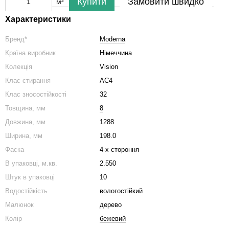
Купити
Замовити швидко
м²
Характеристики
Бренд*
Moderna
Країна виробник
Німеччина
Колекція
Vision
Клас стирання
АС4
Клас зносостійкості
32
Товщина, мм
8
Довжина, мм
1288
Ширина, мм
198.0
Фаска
4-х стороння
В упаковці, м.кв.
2.550
Штук в упаковці
10
Водостійкість
вологостійкий
Малюнок
дерево
Колір
бежевий