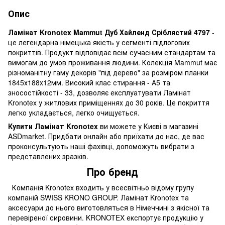
Опис
Ламінат Kronotex Mammut Дуб Хайленд Сріблястий 4797
-
це легендарна німецька якість у сегменті підлогових
покриттів. Продукт відповідає всім сучасним стандартам та
вимогам до умов проживання людини. Колекція Mammut має
різноманітну гаму декорів "під дерево" за розміром планки
1845х188х12мм. Високий клас стирання - А5 та
зносостійкості - 33, дозволяє експлуатувати Ламінат
Kronotex у житлових приміщеннях до 30 років. Це покриття
легко укладається, легко очищується.
Купити Ламінат Kronotex
ви можете у Києві в магазині
ASDmarket. Придбати онлайн або приїхати до нас, де вас
проконсультують наші фахівці, допоможуть вибрати з
представлених зразків.
Про бренд
Компанія Kronotex входить у всесвітньо відому групу
компаній SWISS KRONO GROUP. Ламінат Kronotex та
аксесуари до нього виготовляться в Німеччині з якісної та
перевіреної сировини. KRONOTEX експортує продукцію у