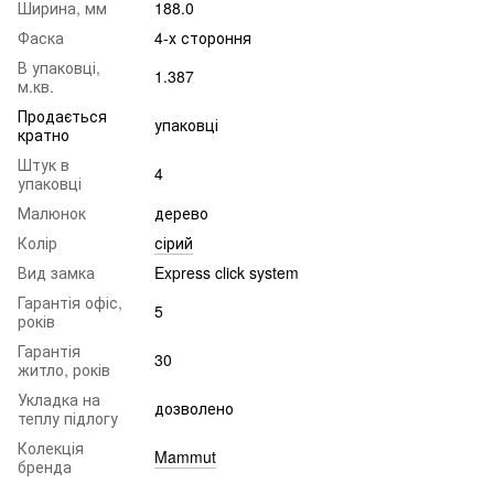
Ширина, мм
188.0
Фаска
4-х стороння
В упаковці,
1.387
м.кв.
Продається
упаковці
кратно
Штук в
4
упаковці
Малюнок
дерево
Колір
сірий
Вид замка
Express click system
Гарантія офіс,
5
років
Гарантія
30
житло, років
Укладка на
дозволено
теплу підлогу
Колекція
Mammut
бренда