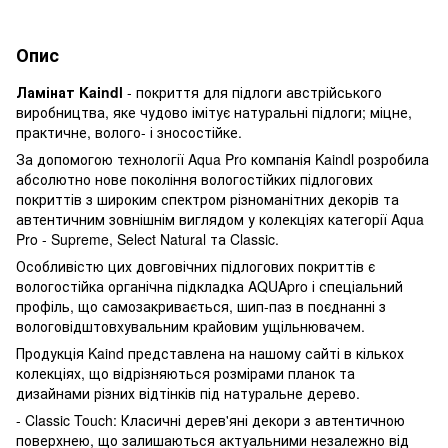
Опис
Ламінат Kaindl
- покриття для підлоги австрійського
виробництва, яке чудово імітує натуральні підлоги; міцне,
практичне, волого- і зносостійке.
За допомогою технології Aqua Pro компанія Kaindl розробила
абсолютно нове покоління вологостійких підлогових
покриттів з широким спектром різноманітних декорів та
автентичним зовнішнім виглядом у колекціях категорії Aqua
Pro - Supreme, Select Natural та Classic.
Особливістю цих довговічних підлогових покриттів є
вологостійка органічна підкладка AQUApro і спеціальний
профіль, що самозакривається, шип-паз в поєднанні з
вологовідштовхувальним крайовим ущільнювачем.
Продукція Kaind представлена ​​на нашому сайті в кількох
колекціях, що відрізняються розмірами планок та
дизайнами різних відтінків під натуральне дерево.
- Classic Touch: Класичні дерев'яні декори з автентичною
поверхнею, що залишаються актуальними незалежно від