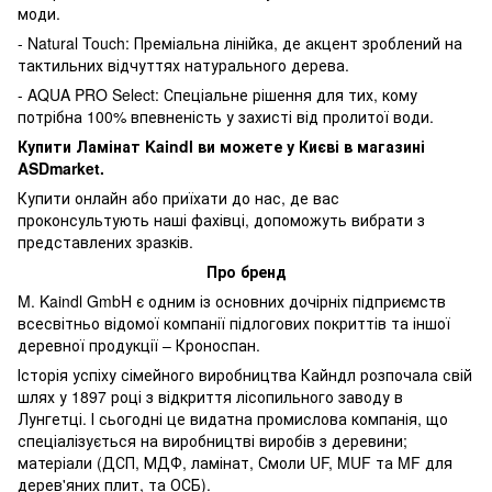
моди.
- Natural Touch: Преміальна лінійка, де акцент зроблений на
тактильних відчуттях натурального дерева.
- AQUA PRO Select: Спеціальне рішення для тих, кому
потрібна 100% впевненість у захисті від пролитої води.
Купити Ламінат Kaindl ви можете у Києві в магазині
ASDmarket.
Купити онлайн або приїхати до нас, де вас
проконсультують наші фахівці, допоможуть вибрати з
представлених зразків.
Про бренд
M. Kaindl GmbH є одним із основних дочірніх підприємств
всесвітньо відомої компанії підлогових покриттів та іншої
деревної продукції – Кроноспан.
Історія успіху сімейного виробництва Кайндл розпочала свій
шлях у 1897 році з відкриття лісопильного заводу в
Лунгетці. І сьогодні це видатна промислова компанія, що
спеціалізується на виробництві виробів з деревини;
матеріали (ДСП, МДФ, ламінат, Смоли UF, MUF та MF для
дерев'яних плит, та ОСБ).