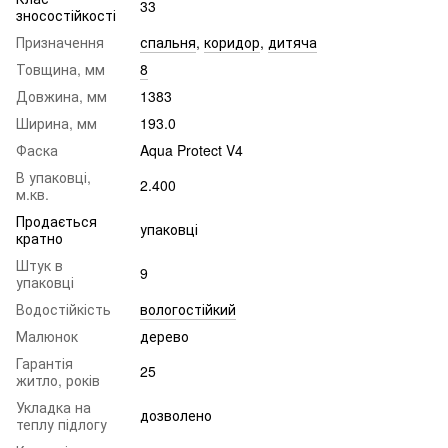
33
зносостійкості
Призначення
спальня
,
коридор
,
дитяча
Товщина, мм
8
Довжина, мм
1383
Ширина, мм
193.0
Фаска
Aqua Protect V4
В упаковці,
2.400
м.кв.
Продається
упаковці
кратно
Штук в
9
упаковці
Водостійкість
вологостійкий
Малюнок
дерево
Гарантія
25
житло, років
Укладка на
дозволено
теплу підлогу