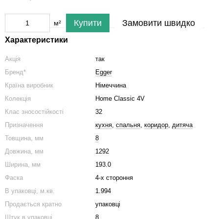
Купити
Замовити швидко
м²
Характеристики
Акція
так
Бренд*
Egger
Країна виробник
Німеччина
Колекція
Home Classic 4V
Клас зносостійкості
32
Призначення
кухня
,
спальня
,
коридор
,
дитяча
Товщина, мм
8
Довжина, мм
1292
Ширина, мм
193.0
Фаска
4-х стороння
В упаковці, м.кв.
1.994
Продається кратно
упаковці
Штук в упаковці
8