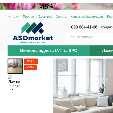
Перейти до основного контенту
Каталог
Про нас
Доставка
Оплата
Контактна інформація
Бло
098 684-41-66
Передзво
Вінілова підлога LVT та SPC
Ламі
АКЦІЯ
−36%