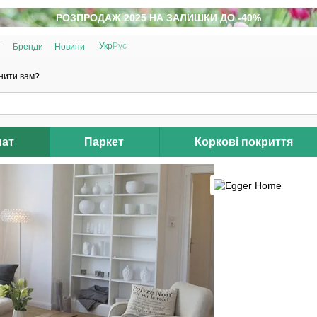
РОЗПРОДАЖ 2025 НА ЗАЛИШКИ ДО -40%
Укр
Рус
г
Бренди
Новини
нити вам?
нат
Паркет
Коркові покриття