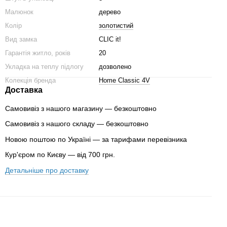
Малюнок
дерево
Колір
золотистий
Вид замка
CLIC it!
Гарантія житло, років
20
Укладка на теплу підлогу
дозволено
Колекція бренда
Home Classic 4V
Доставка
Самовивіз з нашого магазину — безкоштовно
Самовивіз з нашого складу — безкоштовно
Новою поштою по Україні — за тарифами перевізника
Кур'єром по Києву — від 700 грн.
Детальніше про доставку