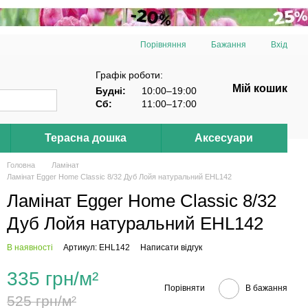
Порівняння
Бажання
Вхід
Графік роботи:
Мій кошик
Будні:
10:00–19:00
Сб:
11:00–17:00
Терасна дошка
Аксесуари
Головна
Ламінат
Ламінат Egger Home Classic 8/32 Дуб Лойя натуральний EHL142
Ламінат Egger Home Classic 8/32
Дуб Лойя натуральний EHL142
В наявності
Артикул: EHL142
Написати відгук
335 грн/м²
Порівняти
В бажання
525 грн/м²