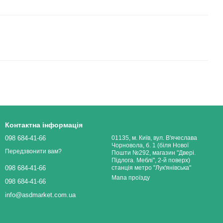
Контактна інформація
098 684-41-66
01135, м. Київ, вул. В'ячеслава
Чорновола, б. 1 (біля Нової
Передзвонити вам?
Пошти №292, магазин "Двері.
Підлога. Меблі", 2-й поверх)
станція метро "Лук'янівська"
098 684-41-66
Мапа проїзду
098 684-41-66
info@asdmarket.com.ua